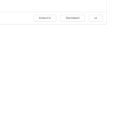
Auteur(s)
Standaard
12