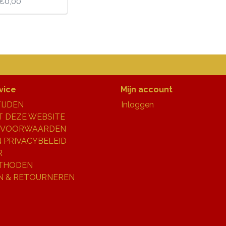
€0,00
vice
Mijn account
IJDEN
Inloggen
 DEZE WEBSITE
 VOORWAARDEN
N PRIVACYBELEID
R
THODEN
N & RETOURNEREN