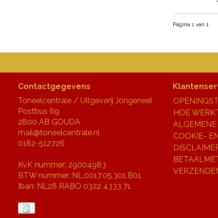
Pagina 1 van 1
Contactgegevens
Klantenser
Toneelcentrale / Uitgeverij Jongeneel
OPENINGST
Postbus 69
HOE WERKT
2800 AB GOUDA
ALGEMENE
mail@toneelcentrale.nl
COOKIE- E
0182-512726
DISCLAIME
BETAALME
KvK nummer: 29004983
VERZENDE
BTW nummer: NL.0017.05.301.B01
Iban: NL28 RABO 0322 4333 71