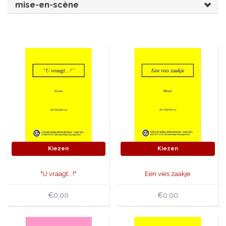
mise-en-scène
JONGERENTONEEL
VOLKSTONEEL
JEUGDTONEEL
PAASTONEEL
HANDBOEKEN
THEATERBOEKEN
SKETCHES
Kiezen
Kiezen
"U vraagt...!"
Een vies zaakje
€0,00
€0,00