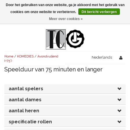
Door het gebruiken van onze website, ga je akkoord met het gebruik van
Menu
cookies om onze website te verbeteren.
Dit bericht verbergen
Meer over cookies »
NIEUW!
KOMEDIES
AVONDVULLEND (+75')
TRAGEDIES
Home
/
KOMEDIES
/
Avondvullend
AVONDVULLEND (+75')
Nederlands
KORT (-30')
THRILLERS
(+75')
Speelduur van 75 minuten en langer
AVONDVULLEND (+75')
KORT (-30')
SENIORENTONEEL
OVERIG (30'-75')
AVONDVULLEND (+75')
KORT (-30')
SPEKTAKELSTUKKEN
OVERIG (30'-75')
UITGELICHT!
aantal spelers
JUBILEUMSTUK
KORT (-30')
aantal dames
OVERIG
OVERIG (30'-75')
UITGELICHT!
aantal heren
SINTERKLAASTONEEL
KOSTUUMSTUK
RECHTEN REGELEN
OVERIG (30'-75')
UITGELICHT!
specificatie rollen
KERSTTONEEL
MUSICAL
UITGELICHT!