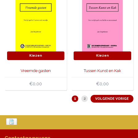
Kiezen
Kiezen
Vreemde gasten
Tussen Kunst en Kak
€0,00
€0,00
1
2
VOLGENDE VORIGE