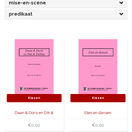
mise-en-scène
JONGERENTONEEL
VOLKSTONEEL
predikaat
JEUGDTONEEL
PAASTONEEL
HANDBOEKEN
THEATERBOEKEN
SKETCHES
Kiezen
Kiezen
Daan & Doris en Dik &
Eten en dansen
Debbie
€0,00
€0,00