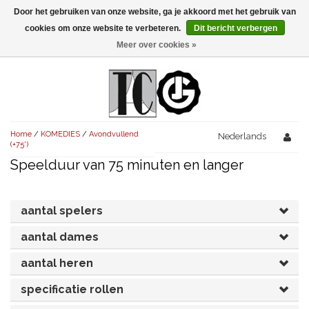
Door het gebruiken van onze website, ga je akkoord met het gebruik van
Menu
cookies om onze website te verbeteren.
Dit bericht verbergen
Meer over cookies »
NIEUW!
KOMEDIES
AVONDVULLEND (+75')
TRAGEDIES
Home
/
KOMEDIES
/
Avondvullend
AVONDVULLEND (+75')
Nederlands
KORT (-30')
THRILLERS
(+75')
Speelduur van 75 minuten en langer
AVONDVULLEND (+75')
KORT (-30')
SENIORENTONEEL
OVERIG (30'-75')
AVONDVULLEND (+75')
KORT (-30')
SPEKTAKELSTUKKEN
OVERIG (30'-75')
UITGELICHT!
aantal spelers
JUBILEUMSTUK
KORT (-30')
aantal dames
OVERIG
OVERIG (30'-75')
UITGELICHT!
aantal heren
SINTERKLAASTONEEL
KOSTUUMSTUK
RECHTEN REGELEN
OVERIG (30'-75')
UITGELICHT!
specificatie rollen
KERSTTONEEL
MUSICAL
UITGELICHT!