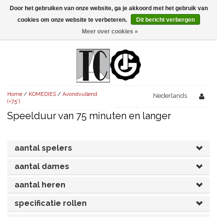
Door het gebruiken van onze website, ga je akkoord met het gebruik van
Menu
cookies om onze website te verbeteren.
Dit bericht verbergen
Meer over cookies »
NIEUW!
KOMEDIES
AVONDVULLEND (+75')
TRAGEDIES
Home
/
KOMEDIES
/
Avondvullend
AVONDVULLEND (+75')
Nederlands
KORT (-30')
THRILLERS
(+75')
Speelduur van 75 minuten en langer
AVONDVULLEND (+75')
KORT (-30')
SENIORENTONEEL
OVERIG (30'-75')
AVONDVULLEND (+75')
KORT (-30')
SPEKTAKELSTUKKEN
OVERIG (30'-75')
UITGELICHT!
aantal spelers
JUBILEUMSTUK
KORT (-30')
aantal dames
OVERIG
OVERIG (30'-75')
UITGELICHT!
aantal heren
SINTERKLAASTONEEL
KOSTUUMSTUK
RECHTEN REGELEN
OVERIG (30'-75')
UITGELICHT!
specificatie rollen
KERSTTONEEL
MUSICAL
UITGELICHT!