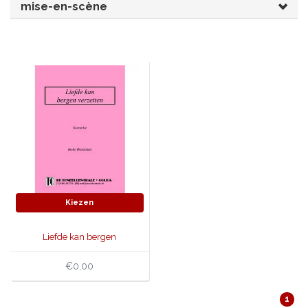
mise-en-scène
JONGERENTONEEL
VOLKSTONEEL
JEUGDTONEEL
PAASTONEEL
HANDBOEKEN
THEATERBOEKEN
SKETCHES
Kiezen
Liefde kan bergen
verzetten
€0,00
1