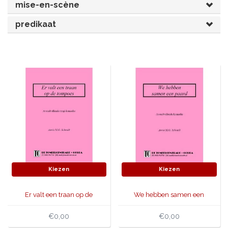
mise-en-scène
JONGERENTONEEL
VOLKSTONEEL
predikaat
JEUGDTONEEL
PAASTONEEL
HANDBOEKEN
THEATERBOEKEN
SKETCHES
Kiezen
Kiezen
Er valt een traan op de
We hebben samen een
tompoes
paard
€0,00
€0,00