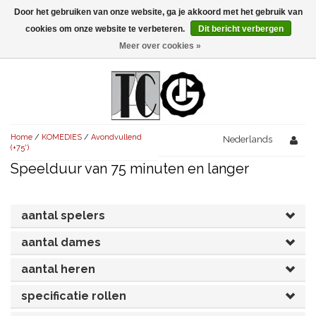
Door het gebruiken van onze website, ga je akkoord met het gebruik van
Menu
cookies om onze website te verbeteren.
Dit bericht verbergen
Meer over cookies »
NIEUW!
KOMEDIES
AVONDVULLEND (+75')
TRAGEDIES
Home
/
KOMEDIES
/
Avondvullend
AVONDVULLEND (+75')
Nederlands
KORT (-30')
THRILLERS
(+75')
Speelduur van 75 minuten en langer
AVONDVULLEND (+75')
KORT (-30')
SENIORENTONEEL
OVERIG (30'-75')
AVONDVULLEND (+75')
KORT (-30')
SPEKTAKELSTUKKEN
OVERIG (30'-75')
UITGELICHT!
aantal spelers
JUBILEUMSTUK
KORT (-30')
aantal dames
OVERIG
OVERIG (30'-75')
UITGELICHT!
aantal heren
SINTERKLAASTONEEL
KOSTUUMSTUK
RECHTEN REGELEN
OVERIG (30'-75')
UITGELICHT!
specificatie rollen
KERSTTONEEL
MUSICAL
UITGELICHT!