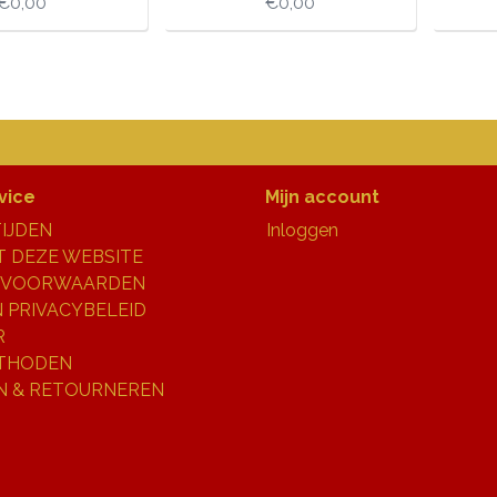
€0,00
€0,00
vice
Mijn account
IJDEN
Inloggen
 DEZE WEBSITE
 VOORWAARDEN
N PRIVACYBELEID
R
THODEN
N & RETOURNEREN