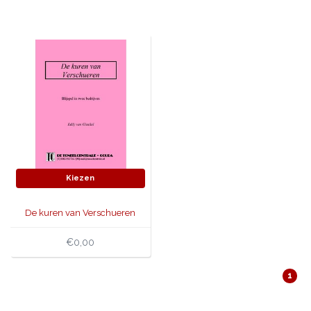
JONGERENTONEEL
VOLKSTONEEL
JEUGDTONEEL
PAASTONEEL
HANDBOEKEN
THEATERBOEKEN
Kiezen
SKETCHES
De kuren van Verschueren
€0,00
1