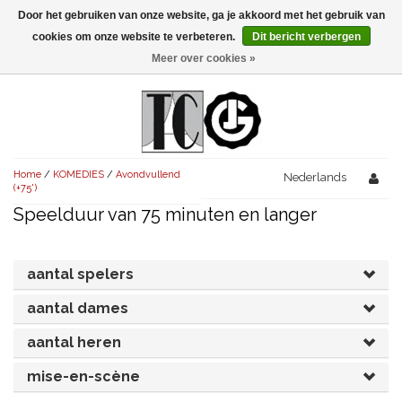
Door het gebruiken van onze website, ga je akkoord met het gebruik van
Menu
cookies om onze website te verbeteren.
Dit bericht verbergen
Meer over cookies »
NIEUW!
KOMEDIES
AVONDVULLEND (+75')
TRAGEDIES
Home
/
KOMEDIES
/
Avondvullend
AVONDVULLEND (+75')
Nederlands
KORT (-30')
THRILLERS
(+75')
Speelduur van 75 minuten en langer
AVONDVULLEND (+75')
KORT (-30')
SENIORENTONEEL
OVERIG (30'-75')
AVONDVULLEND (+75')
KORT (-30')
SPEKTAKELSTUKKEN
OVERIG (30'-75')
UITGELICHT!
aantal spelers
JUBILEUMSTUK
KORT (-30')
aantal dames
OVERIG
OVERIG (30'-75')
UITGELICHT!
aantal heren
SINTERKLAASTONEEL
KOSTUUMSTUK
RECHTEN REGELEN
OVERIG (30'-75')
UITGELICHT!
mise-en-scène
KERSTTONEEL
MUSICAL
UITGELICHT!