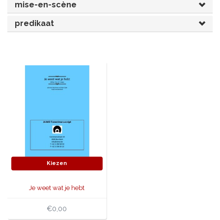
mise-en-scène
JONGERENTONEEL
VOLKSTONEEL
predikaat
JEUGDTONEEL
PAASTONEEL
HANDBOEKEN
THEATERBOEKEN
SKETCHES
Kiezen
Je weet wat je hebt
€0,00