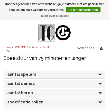
Door het gebruiken van onze website, ga je akkoord met het gebruik van
Menu
cookies om onze website te verbeteren.
Dit bericht verbergen
Meer over cookies »
NIEUW!
KOMEDIES
AVONDVULLEND (+75')
TRAGEDIES
Home
/
KOMEDIES
/
Avondvullend
AVONDVULLEND (+75')
Nederlands
KORT (-30')
THRILLERS
(+75')
Speelduur van 75 minuten en langer
AVONDVULLEND (+75')
KORT (-30')
SENIORENTONEEL
OVERIG (30'-75')
AVONDVULLEND (+75')
KORT (-30')
SPEKTAKELSTUKKEN
OVERIG (30'-75')
UITGELICHT!
aantal spelers
JUBILEUMSTUK
KORT (-30')
aantal dames
OVERIG
OVERIG (30'-75')
UITGELICHT!
aantal heren
SINTERKLAASTONEEL
KOSTUUMSTUK
RECHTEN REGELEN
OVERIG (30'-75')
UITGELICHT!
specificatie rollen
KERSTTONEEL
MUSICAL
UITGELICHT!