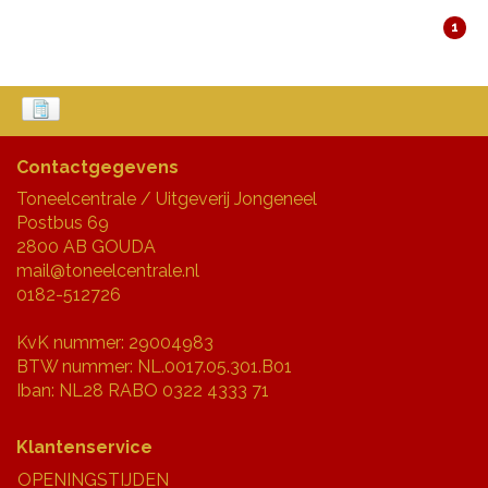
1
Contactgegevens
Toneelcentrale / Uitgeverij Jongeneel
Postbus 69
2800 AB GOUDA
mail@toneelcentrale.nl
0182-512726
KvK nummer: 29004983
BTW nummer: NL.0017.05.301.B01
Iban: NL28 RABO 0322 4333 71
Klantenservice
OPENINGSTIJDEN