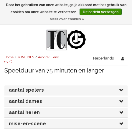
Door het gebruiken van onze website, ga je akkoord met het gebruik van
Menu
cookies om onze website te verbeteren.
Dit bericht verbergen
Meer over cookies »
NIEUW!
KOMEDIES
AVONDVULLEND (+75')
TRAGEDIES
Home
/
KOMEDIES
/
Avondvullend
AVONDVULLEND (+75')
Nederlands
KORT (-30')
THRILLERS
(+75')
Speelduur van 75 minuten en langer
AVONDVULLEND (+75')
KORT (-30')
SENIORENTONEEL
OVERIG (30'-75')
AVONDVULLEND (+75')
KORT (-30')
SPEKTAKELSTUKKEN
OVERIG (30'-75')
UITGELICHT!
aantal spelers
JUBILEUMSTUK
KORT (-30')
aantal dames
OVERIG
OVERIG (30'-75')
UITGELICHT!
aantal heren
SINTERKLAASTONEEL
KOSTUUMSTUK
RECHTEN REGELEN
OVERIG (30'-75')
UITGELICHT!
mise-en-scène
KERSTTONEEL
MUSICAL
UITGELICHT!