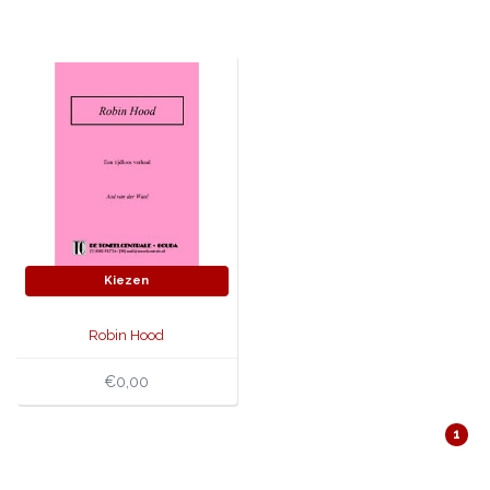
JONGERENTONEEL
VOLKSTONEEL
JEUGDTONEEL
PAASTONEEL
HANDBOEKEN
THEATERBOEKEN
Kiezen
SKETCHES
Robin Hood
€0,00
1