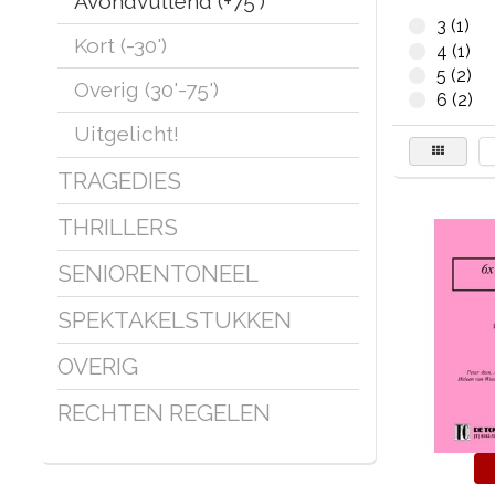
Avondvullend (+75')
3 (1)
Kort (-30')
4 (1)
5 (2)
Overig (30'-75')
6 (2)
Uitgelicht!
TRAGEDIES
THRILLERS
SENIORENTONEEL
SPEKTAKELSTUKKEN
OVERIG
RECHTEN REGELEN