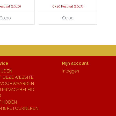
estival (2016)
6x10 Festival (2017)
€0,00
€0,00
vice
Mijn account
IJDEN
Inloggen
 DEZE WEBSITE
 VOORWAARDEN
N PRIVACYBELEID
R
THODEN
N & RETOURNEREN