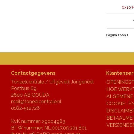
6x10 F
Pagina 1 van 1
Contactgegevens
Klantenser
Toneelcentrale / Uitgeverij Jongeneel
OPENINGST
Postbus 69
HOE WERKT
2800 AB GOUDA
ALGEMENE
mail@toneelcentrale.nl
COOKIE- E
0182-512726
DISCLAIME
BETAALME
KvK nummer: 29004983
VERZENDE
BTW nummer: NL.0017.05.301.B01