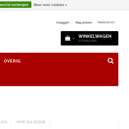
bericht verbergen
Meer over cookies »
Nederlands
Inloggen
|
Registreren
WINKELWAGEN
0
Producten
OVERIG
LLEN
MISE-EN-SCÈNE