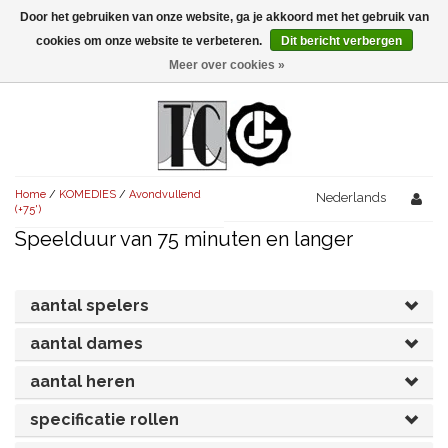
Door het gebruiken van onze website, ga je akkoord met het gebruik van
Menu
cookies om onze website te verbeteren.
Dit bericht verbergen
Meer over cookies »
NIEUW!
KOMEDIES
AVONDVULLEND (+75')
TRAGEDIES
Home
/
KOMEDIES
/
Avondvullend
AVONDVULLEND (+75')
Nederlands
KORT (-30')
THRILLERS
(+75')
Speelduur van 75 minuten en langer
AVONDVULLEND (+75')
KORT (-30')
SENIORENTONEEL
OVERIG (30'-75')
AVONDVULLEND (+75')
KORT (-30')
SPEKTAKELSTUKKEN
OVERIG (30'-75')
UITGELICHT!
aantal spelers
JUBILEUMSTUK
KORT (-30')
aantal dames
OVERIG
OVERIG (30'-75')
UITGELICHT!
aantal heren
SINTERKLAASTONEEL
KOSTUUMSTUK
RECHTEN REGELEN
OVERIG (30'-75')
UITGELICHT!
specificatie rollen
KERSTTONEEL
MUSICAL
UITGELICHT!