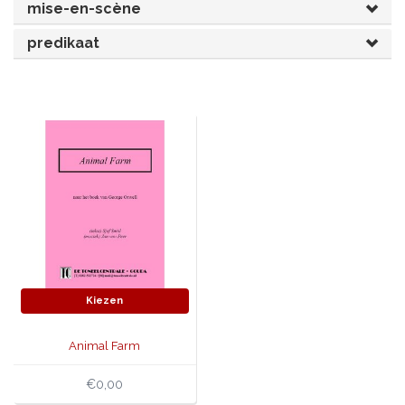
mise-en-scène
JONGERENTONEEL
VOLKSTONEEL
predikaat
JEUGDTONEEL
PAASTONEEL
HANDBOEKEN
THEATERBOEKEN
SKETCHES
Kiezen
Animal Farm
€0,00