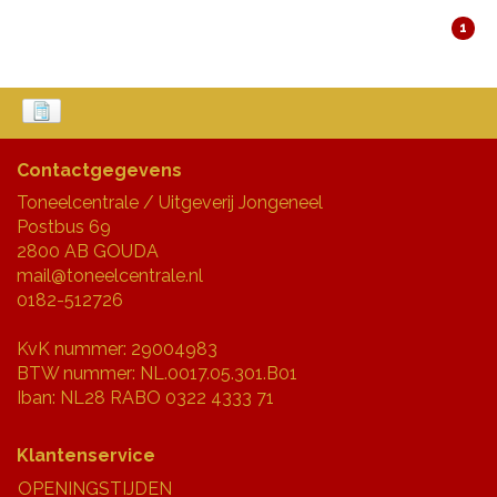
1
Contactgegevens
Toneelcentrale / Uitgeverij Jongeneel
Postbus 69
2800 AB GOUDA
mail@toneelcentrale.nl
0182-512726
KvK nummer: 29004983
BTW nummer: NL.0017.05.301.B01
Iban: NL28 RABO 0322 4333 71
Klantenservice
OPENINGSTIJDEN