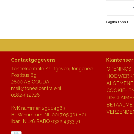
Pagina 1 van 1
Contactgegevens
Klantenser
Toneelcentrale / Uitgeverij Jongeneel
OPENINGST
Postbus 69
HOE WERKT
2800 AB GOUDA
ALGEMENE
mail@toneelcentrale.nl
COOKIE- E
0182-512726
DISCLAIME
BETAALME
KvK nummer: 29004983
VERZENDE
BTW nummer: NL.0017.05.301.B01
Iban: NL28 RABO 0322 4333 71