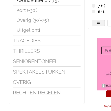
Avondvullend (+75')
7 (1)
Kort (-30')
8 (1)
Overig (30'-75')
Uitgelicht!
TRAGEDIES
THRILLERS
SENIORENTONEEL
SPEKTAKELSTUKKEN
OVERIG
RECHTEN REGELEN
De ge