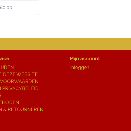
€0,00
vice
Mijn account
IJDEN
Inloggen
 DEZE WEBSITE
 VOORWAARDEN
N PRIVACYBELEID
R
THODEN
N & RETOURNEREN