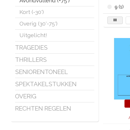
Avondvullend (+75')
9 (1)
Kort (-30')
Overig (30'-75')
Uitgelicht!
TRAGEDIES
THRILLERS
SENIORENTONEEL
SPEKTAKELSTUKKEN
OVERIG
RECHTEN REGELEN