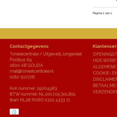
Pagina 1 van 1
Contactgegevens
Klantenser
Toneelcentrale / Uitgeverij Jongeneel
OPENINGST
Postbus 69
HOE WERKT
2800 AB GOUDA
ALGEMENE
mail@toneelcentrale.nl
COOKIE- E
0182-512726
DISCLAIME
BETAALME
KvK nummer: 29004983
VERZENDE
BTW nummer: NL.0017.05.301.B01
Iban: NL28 RABO 0322 4333 71