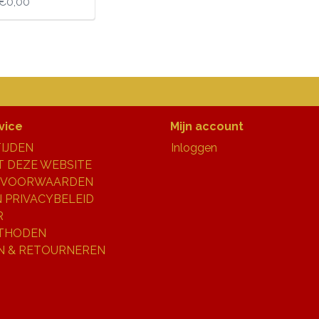
€0,00
vice
Mijn account
IJDEN
Inloggen
 DEZE WEBSITE
 VOORWAARDEN
N PRIVACYBELEID
R
THODEN
N & RETOURNEREN