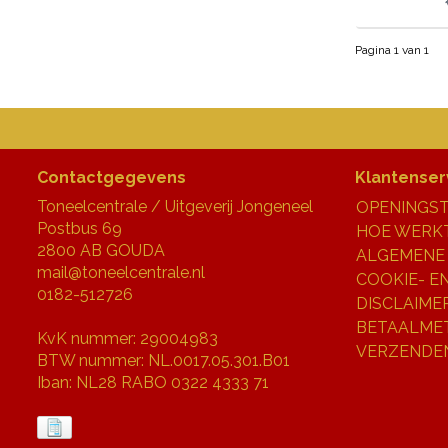
Pagina 1 van 1
Contactgegevens
Klantenser
Toneelcentrale / Uitgeverij Jongeneel
OPENINGST
Postbus 69
HOE WERKT
2800 AB GOUDA
ALGEMENE
mail@toneelcentrale.nl
COOKIE- E
0182-512726
DISCLAIME
BETAALME
KvK nummer: 29004983
VERZENDE
BTW nummer: NL.0017.05.301.B01
Iban: NL28 RABO 0322 4333 71