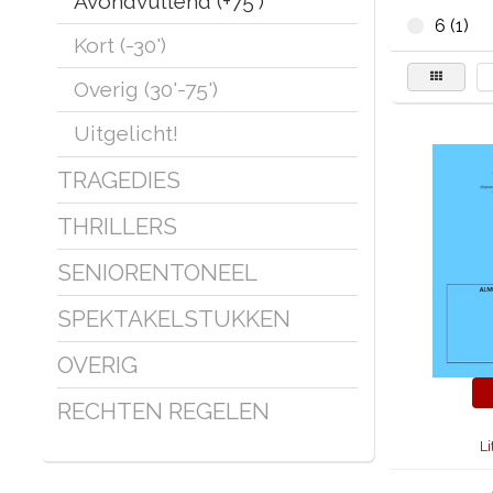
Avondvullend (+75')
6 (1)
Kort (-30')
Overig (30'-75')
Uitgelicht!
TRAGEDIES
THRILLERS
SENIORENTONEEL
SPEKTAKELSTUKKEN
OVERIG
RECHTEN REGELEN
Li