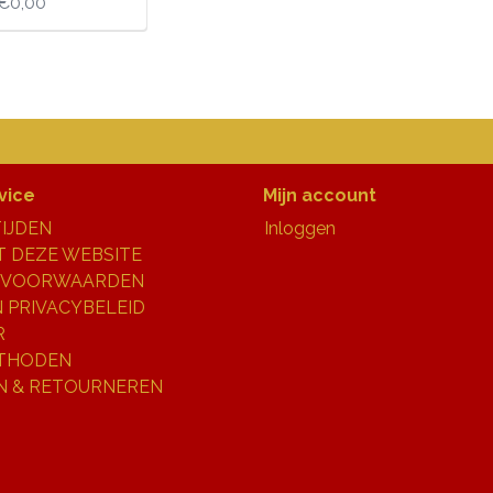
€0,00
vice
Mijn account
IJDEN
Inloggen
 DEZE WEBSITE
 VOORWAARDEN
N PRIVACYBELEID
R
THODEN
N & RETOURNEREN