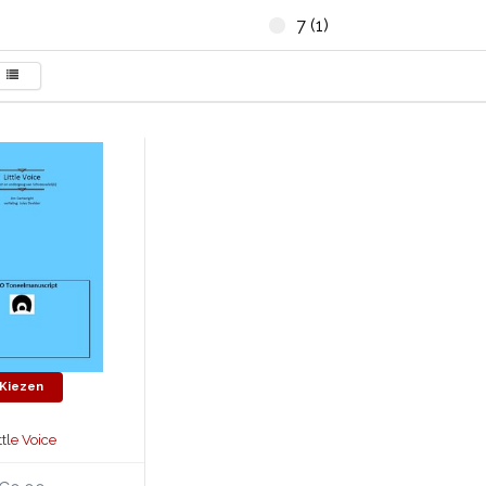
7 (1)
Kiezen
ttle Voice