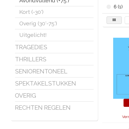
Avondvullend (+75')
6 (1)
Kort (-30')
Overig (30'-75')
Uitgelicht!
TRAGEDIES
THRILLERS
SENIORENTONEEL
SPEKTAKELSTUKKEN
OVERIG
RECHTEN REGELEN
Ver