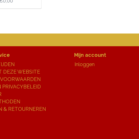
€0,00
vice
Mijn account
IJDEN
Inloggen
 DEZE WEBSITE
 VOORWAARDEN
N PRIVACYBELEID
R
THODEN
N & RETOURNEREN