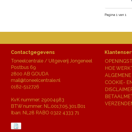
Pagina 1 van 1
Contactgegevens
Klantenser
Toneelcentrale / Uitgeverij Jongeneel
OPENINGST
Postbus 69
HOE WERKT
2800 AB GOUDA
ALGEMENE
mail@toneelcentrale.nl
COOKIE- E
0182-512726
DISCLAIME
BETAALME
KvK nummer: 29004983
VERZENDE
BTW nummer: NL.0017.05.301.B01
Iban: NL28 RABO 0322 4333 71