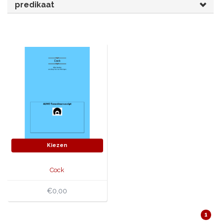
predikaat
JONGERENTONEEL
VOLKSTONEEL
JEUGDTONEEL
PAASTONEEL
HANDBOEKEN
THEATERBOEKEN
SKETCHES
Kiezen
Cock
€0,00
1