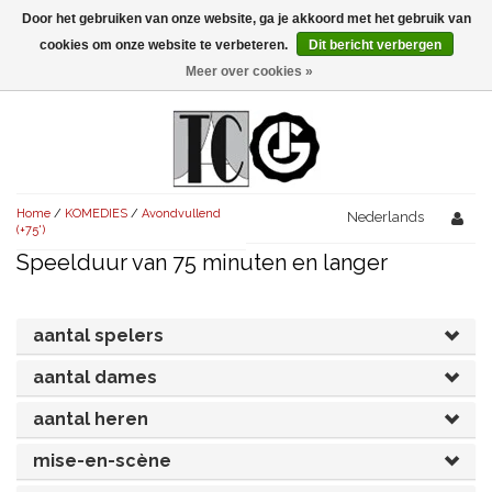
Door het gebruiken van onze website, ga je akkoord met het gebruik van
Menu
cookies om onze website te verbeteren.
Dit bericht verbergen
Meer over cookies »
NIEUW!
KOMEDIES
AVONDVULLEND (+75')
TRAGEDIES
Home
/
KOMEDIES
/
Avondvullend
AVONDVULLEND (+75')
Nederlands
KORT (-30')
THRILLERS
(+75')
Speelduur van 75 minuten en langer
AVONDVULLEND (+75')
KORT (-30')
SENIORENTONEEL
OVERIG (30'-75')
AVONDVULLEND (+75')
KORT (-30')
SPEKTAKELSTUKKEN
OVERIG (30'-75')
UITGELICHT!
aantal spelers
JUBILEUMSTUK
KORT (-30')
aantal dames
OVERIG
OVERIG (30'-75')
UITGELICHT!
aantal heren
SINTERKLAASTONEEL
KOSTUUMSTUK
RECHTEN REGELEN
OVERIG (30'-75')
UITGELICHT!
mise-en-scène
KERSTTONEEL
MUSICAL
UITGELICHT!