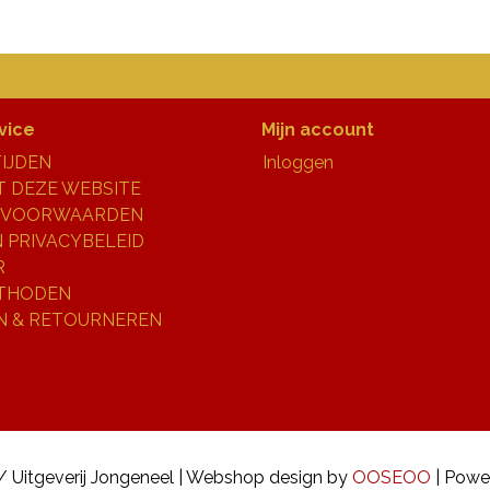
vice
Mijn account
IJDEN
Inloggen
 DEZE WEBSITE
 VOORWAARDEN
N PRIVACYBELEID
R
THODEN
N & RETOURNEREN
/ Uitgeverij Jongeneel | Webshop design by
OOSEOO
| Powe