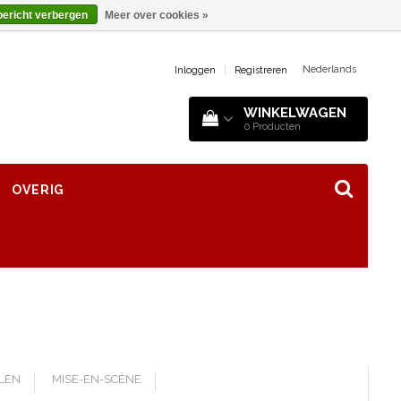
bericht verbergen
Meer over cookies »
Nederlands
Inloggen
|
Registreren
WINKELWAGEN
0
Producten
OVERIG
LLEN
MISE-EN-SCÈNE