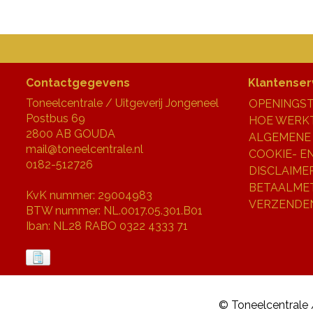
Contactgegevens
Klantenser
Toneelcentrale / Uitgeverij Jongeneel
OPENINGST
Postbus 69
HOE WERKT
2800 AB GOUDA
ALGEMENE
mail@toneelcentrale.nl
COOKIE- E
0182-512726
DISCLAIME
BETAALME
KvK nummer: 29004983
VERZENDE
BTW nummer: NL.0017.05.301.B01
Iban: NL28 RABO 0322 4333 71
© Toneelcentrale 