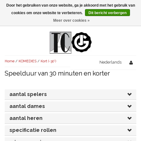
Door het gebruiken van onze website, ga je akkoord met het gebruik van
Menu
cookies om onze website te verbeteren.
Dit bericht verbergen
Meer over cookies »
NIEUW!
KOMEDIES
AVONDVULLEND (+75')
TRAGEDIES
Home
/
KOMEDIES
/
Kort (-30')
AVONDVULLEND (+75')
Nederlands
KORT (-30')
THRILLERS
Speelduur van 30 minuten en korter
AVONDVULLEND (+75')
KORT (-30')
SENIORENTONEEL
OVERIG (30'-75')
AVONDVULLEND (+75')
KORT (-30')
SPEKTAKELSTUKKEN
OVERIG (30'-75')
aantal spelers
UITGELICHT!
JUBILEUMSTUK
aantal dames
KORT (-30')
OVERIG
OVERIG (30'-75')
UITGELICHT!
aantal heren
SINTERKLAASTONEEL
KOSTUUMSTUK
RECHTEN REGELEN
OVERIG (30'-75')
UITGELICHT!
specificatie rollen
KERSTTONEEL
MUSICAL
UITGELICHT!