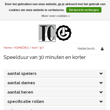
Door het gebruiken van onze website, ga je akkoord met het gebruik van
Menu
cookies om onze website te verbeteren.
Dit bericht verbergen
Meer over cookies »
NIEUW!
KOMEDIES
AVONDVULLEND (+75')
TRAGEDIES
Home
/
KOMEDIES
/
Kort (-30')
AVONDVULLEND (+75')
Nederlands
KORT (-30')
THRILLERS
Speelduur van 30 minuten en korter
AVONDVULLEND (+75')
KORT (-30')
SENIORENTONEEL
OVERIG (30'-75')
AVONDVULLEND (+75')
KORT (-30')
SPEKTAKELSTUKKEN
OVERIG (30'-75')
aantal spelers
UITGELICHT!
JUBILEUMSTUK
aantal dames
KORT (-30')
OVERIG
OVERIG (30'-75')
UITGELICHT!
aantal heren
SINTERKLAASTONEEL
KOSTUUMSTUK
RECHTEN REGELEN
OVERIG (30'-75')
UITGELICHT!
specificatie rollen
KERSTTONEEL
MUSICAL
UITGELICHT!