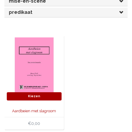
mise-en-scène
JONGERENTONEEL
VOLKSTONEEL
predikaat
JEUGDTONEEL
PAASTONEEL
HANDBOEKEN
THEATERBOEKEN
SKETCHES
Kiezen
Aardbeien met slagroom
€0,00