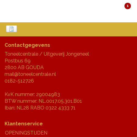
1
Contactgegevens
Toneelcentrale / Uitgeverij Jongeneel
Postbus 69
2800 AB GOUDA
mail@toneelcentrale.nl
0182-512726
KvK nummer: 29004983
BTW nummer: NL.0017.05.301.B01
Iban: NL28 RABO 0322 4333 71
Klantenservice
OPENINGSTIJDEN