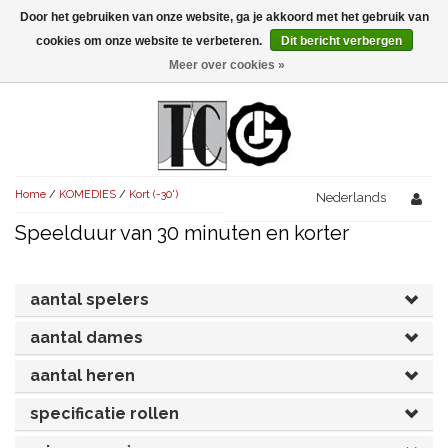
Door het gebruiken van onze website, ga je akkoord met het gebruik van
Menu
cookies om onze website te verbeteren.
Dit bericht verbergen
Meer over cookies »
NIEUW!
KOMEDIES
AVONDVULLEND (+75')
TRAGEDIES
Home
/
KOMEDIES
/
Kort (-30')
AVONDVULLEND (+75')
Nederlands
KORT (-30')
THRILLERS
Speelduur van 30 minuten en korter
AVONDVULLEND (+75')
KORT (-30')
SENIORENTONEEL
OVERIG (30'-75')
AVONDVULLEND (+75')
KORT (-30')
SPEKTAKELSTUKKEN
OVERIG (30'-75')
aantal spelers
UITGELICHT!
JUBILEUMSTUK
aantal dames
KORT (-30')
OVERIG
OVERIG (30'-75')
UITGELICHT!
aantal heren
SINTERKLAASTONEEL
KOSTUUMSTUK
RECHTEN REGELEN
OVERIG (30'-75')
UITGELICHT!
specificatie rollen
KERSTTONEEL
MUSICAL
UITGELICHT!