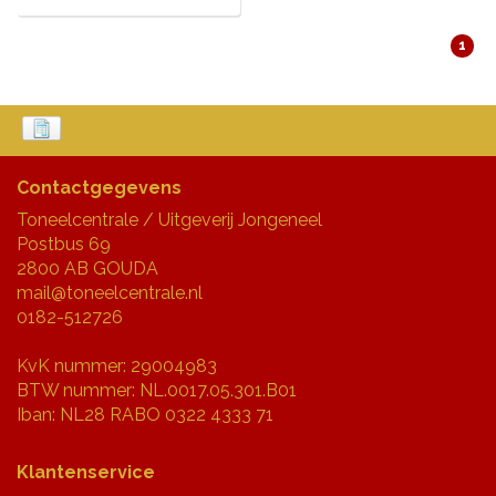
1
Contactgegevens
Toneelcentrale / Uitgeverij Jongeneel
Postbus 69
2800 AB GOUDA
mail@toneelcentrale.nl
0182-512726
KvK nummer: 29004983
BTW nummer: NL.0017.05.301.B01
Iban: NL28 RABO 0322 4333 71
Klantenservice