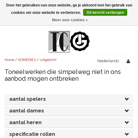
Door het gebruiken van onze website, ga je akkoord met het gebruik van
Menu
cookies om onze website te verbeteren.
Dit bericht verbergen
Meer over cookies »
NIEUW!
KOMEDIES
AVONDVULLEND (+75')
TRAGEDIES
Home
/
KOMEDIES
/
Uitgelicht!
AVONDVULLEND (+75')
Nederlands
KORT (-30')
THRILLERS
Toneelwerken die simpelweg niet in ons
AVONDVULLEND (+75')
KORT (-30')
SENIORENTONEEL
OVERIG (30'-75')
aanbod mogen ontbreken
AVONDVULLEND (+75')
KORT (-30')
SPEKTAKELSTUKKEN
OVERIG (30'-75')
UITGELICHT!
aantal spelers
JUBILEUMSTUK
KORT (-30')
OVERIG
OVERIG (30'-75')
UITGELICHT!
aantal dames
SINTERKLAASTONEEL
KOSTUUMSTUK
RECHTEN REGELEN
OVERIG (30'-75')
UITGELICHT!
aantal heren
KERSTTONEEL
specificatie rollen
MUSICAL
UITGELICHT!