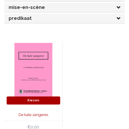
mise-en-scène
JONGERENTONEEL
VOLKSTONEEL
predikaat
JEUGDTONEEL
PAASTONEEL
HANDBOEKEN
THEATERBOEKEN
SKETCHES
Kiezen
De kale zangeres
€0,00