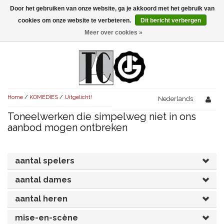
Door het gebruiken van onze website, ga je akkoord met het gebruik van
Menu
cookies om onze website te verbeteren.
Dit bericht verbergen
Meer over cookies »
NIEUW!
KOMEDIES
AVONDVULLEND (+75')
TRAGEDIES
Home
/
KOMEDIES
/
Uitgelicht!
AVONDVULLEND (+75')
Nederlands
KORT (-30')
THRILLERS
Toneelwerken die simpelweg niet in ons
AVONDVULLEND (+75')
KORT (-30')
SENIORENTONEEL
OVERIG (30'-75')
aanbod mogen ontbreken
AVONDVULLEND (+75')
KORT (-30')
SPEKTAKELSTUKKEN
OVERIG (30'-75')
UITGELICHT!
aantal spelers
JUBILEUMSTUK
KORT (-30')
OVERIG
OVERIG (30'-75')
UITGELICHT!
aantal dames
SINTERKLAASTONEEL
KOSTUUMSTUK
RECHTEN REGELEN
OVERIG (30'-75')
UITGELICHT!
aantal heren
KERSTTONEEL
mise-en-scène
MUSICAL
UITGELICHT!