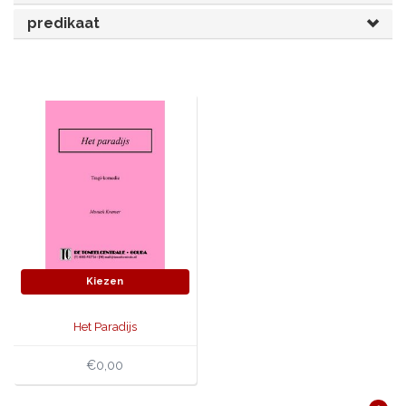
predikaat
JONGERENTONEEL
VOLKSTONEEL
JEUGDTONEEL
PAASTONEEL
HANDBOEKEN
THEATERBOEKEN
SKETCHES
Kiezen
Het Paradijs
€0,00