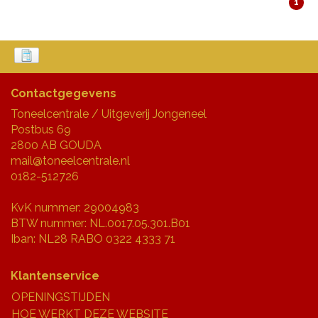
1
Contactgegevens
Toneelcentrale / Uitgeverij Jongeneel
Postbus 69
2800 AB GOUDA
mail@toneelcentrale.nl
0182-512726
KvK nummer: 29004983
BTW nummer: NL.0017.05.301.B01
Iban: NL28 RABO 0322 4333 71
Klantenservice
OPENINGSTIJDEN
HOE WERKT DEZE WEBSITE