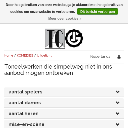
Door het gebruiken van onze website, ga je akkoord met het gebruik van
Menu
cookies om onze website te verbeteren.
Dit bericht verbergen
Meer over cookies »
NIEUW!
KOMEDIES
AVONDVULLEND (+75')
TRAGEDIES
Home
/
KOMEDIES
/
Uitgelicht!
AVONDVULLEND (+75')
Nederlands
KORT (-30')
THRILLERS
Toneelwerken die simpelweg niet in ons
AVONDVULLEND (+75')
KORT (-30')
SENIORENTONEEL
OVERIG (30'-75')
aanbod mogen ontbreken
AVONDVULLEND (+75')
KORT (-30')
SPEKTAKELSTUKKEN
OVERIG (30'-75')
UITGELICHT!
aantal spelers
JUBILEUMSTUK
KORT (-30')
OVERIG
OVERIG (30'-75')
UITGELICHT!
aantal dames
SINTERKLAASTONEEL
KOSTUUMSTUK
RECHTEN REGELEN
OVERIG (30'-75')
UITGELICHT!
aantal heren
KERSTTONEEL
mise-en-scène
MUSICAL
UITGELICHT!