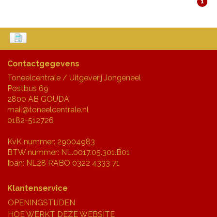
1
Contactgegevens
Toneelcentrale / Uitgeverij Jongeneel
Postbus 69
2800 AB GOUDA
mail@toneelcentrale.nl
0182-512726
KvK nummer: 29004983
BTW nummer: NL.0017.05.301.B01
Iban: NL28 RABO 0322 4333 71
Klantenservice
OPENINGSTIJDEN
HOE WERKT DEZE WEBSITE