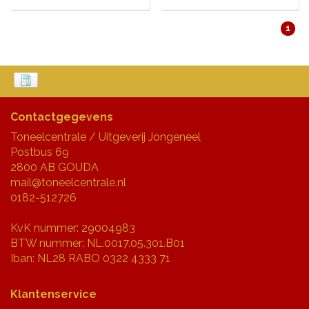
1
Contactgegevens
Toneelcentrale / Uitgeverij Jongeneel
Postbus 69
2800 AB GOUDA
mail@toneelcentrale.nl
0182-512726
KvK nummer: 29004983
BTW nummer: NL.0017.05.301.B01
Iban: NL28 RABO 0322 4333 71
Klantenservice