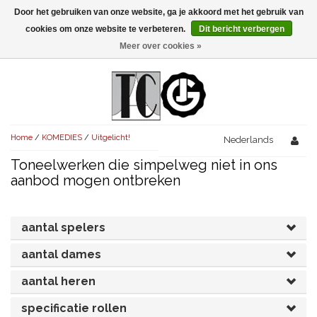
Door het gebruiken van onze website, ga je akkoord met het gebruik van
Menu
cookies om onze website te verbeteren.
Dit bericht verbergen
Meer over cookies »
NIEUW!
KOMEDIES
AVONDVULLEND (+75')
TRAGEDIES
Home
/
KOMEDIES
/
Uitgelicht!
AVONDVULLEND (+75')
Nederlands
KORT (-30')
THRILLERS
Toneelwerken die simpelweg niet in ons
AVONDVULLEND (+75')
KORT (-30')
SENIORENTONEEL
OVERIG (30'-75')
aanbod mogen ontbreken
AVONDVULLEND (+75')
KORT (-30')
SPEKTAKELSTUKKEN
OVERIG (30'-75')
UITGELICHT!
aantal spelers
JUBILEUMSTUK
KORT (-30')
OVERIG
OVERIG (30'-75')
UITGELICHT!
aantal dames
SINTERKLAASTONEEL
KOSTUUMSTUK
RECHTEN REGELEN
OVERIG (30'-75')
UITGELICHT!
aantal heren
KERSTTONEEL
specificatie rollen
MUSICAL
UITGELICHT!