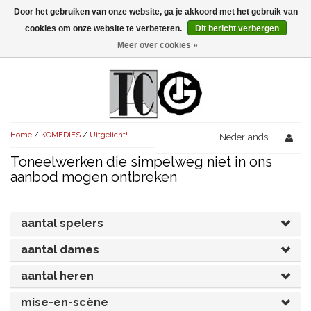
Door het gebruiken van onze website, ga je akkoord met het gebruik van
Menu
cookies om onze website te verbeteren.
Dit bericht verbergen
Meer over cookies »
NIEUW!
KOMEDIES
AVONDVULLEND (+75')
TRAGEDIES
Home
/
KOMEDIES
/
Uitgelicht!
AVONDVULLEND (+75')
Nederlands
KORT (-30')
THRILLERS
Toneelwerken die simpelweg niet in ons
AVONDVULLEND (+75')
KORT (-30')
SENIORENTONEEL
OVERIG (30'-75')
aanbod mogen ontbreken
AVONDVULLEND (+75')
KORT (-30')
SPEKTAKELSTUKKEN
OVERIG (30'-75')
UITGELICHT!
aantal spelers
JUBILEUMSTUK
KORT (-30')
OVERIG
OVERIG (30'-75')
UITGELICHT!
aantal dames
SINTERKLAASTONEEL
KOSTUUMSTUK
RECHTEN REGELEN
OVERIG (30'-75')
UITGELICHT!
aantal heren
KERSTTONEEL
mise-en-scène
MUSICAL
UITGELICHT!