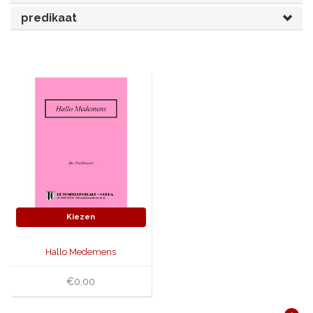
predikaat
JONGERENTONEEL
VOLKSTONEEL
JEUGDTONEEL
PAASTONEEL
HANDBOEKEN
THEATERBOEKEN
SKETCHES
Kiezen
Hallo Medemens
€0,00