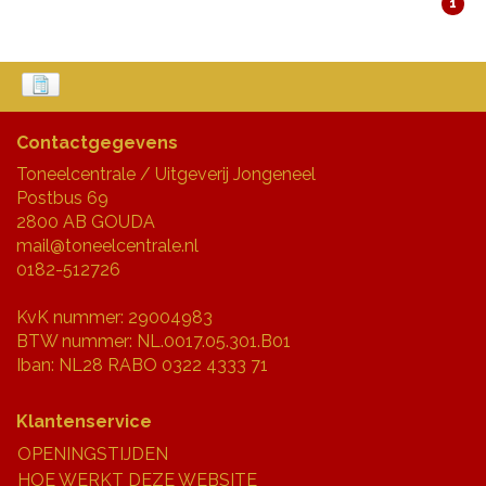
1
Contactgegevens
Toneelcentrale / Uitgeverij Jongeneel
Postbus 69
2800 AB GOUDA
mail@toneelcentrale.nl
0182-512726
KvK nummer: 29004983
BTW nummer: NL.0017.05.301.B01
Iban: NL28 RABO 0322 4333 71
Klantenservice
OPENINGSTIJDEN
HOE WERKT DEZE WEBSITE