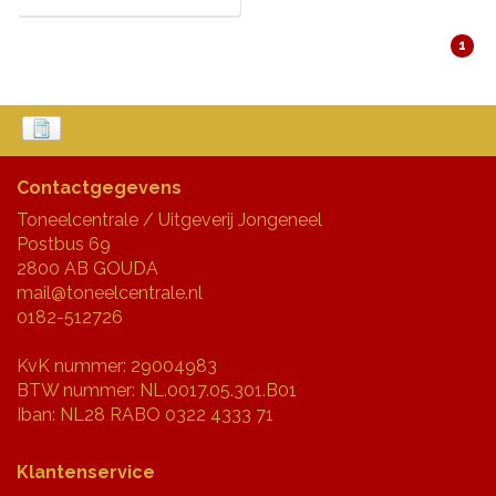
1
Contactgegevens
Toneelcentrale / Uitgeverij Jongeneel
Postbus 69
2800 AB GOUDA
mail@toneelcentrale.nl
0182-512726
KvK nummer: 29004983
BTW nummer: NL.0017.05.301.B01
Iban: NL28 RABO 0322 4333 71
Klantenservice