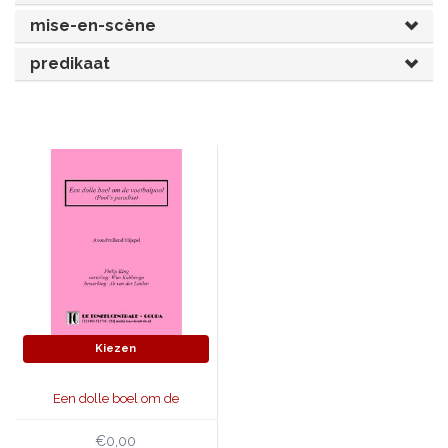
mise-en-scène
JONGERENTONEEL
VOLKSTONEEL
predikaat
JEUGDTONEEL
PAASTONEEL
HANDBOEKEN
THEATERBOEKEN
SKETCHES
Kiezen
Een dolle boel om de
voetbalpool
€0,00