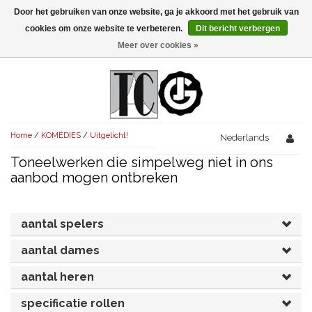
Door het gebruiken van onze website, ga je akkoord met het gebruik van
Menu
cookies om onze website te verbeteren.
Dit bericht verbergen
Meer over cookies »
NIEUW!
KOMEDIES
AVONDVULLEND (+75')
TRAGEDIES
Home
/
KOMEDIES
/
Uitgelicht!
AVONDVULLEND (+75')
Nederlands
KORT (-30')
THRILLERS
Toneelwerken die simpelweg niet in ons
AVONDVULLEND (+75')
KORT (-30')
SENIORENTONEEL
OVERIG (30'-75')
aanbod mogen ontbreken
AVONDVULLEND (+75')
KORT (-30')
SPEKTAKELSTUKKEN
OVERIG (30'-75')
UITGELICHT!
aantal spelers
JUBILEUMSTUK
KORT (-30')
OVERIG
OVERIG (30'-75')
UITGELICHT!
aantal dames
SINTERKLAASTONEEL
KOSTUUMSTUK
RECHTEN REGELEN
OVERIG (30'-75')
UITGELICHT!
aantal heren
KERSTTONEEL
specificatie rollen
MUSICAL
UITGELICHT!