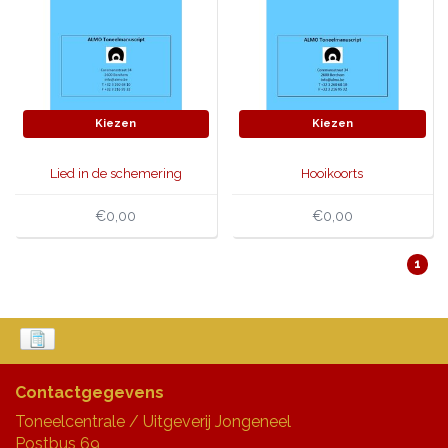
Kiezen
Kiezen
Lied in de schemering
Hooikoorts
€0,00
€0,00
1
Contactgegevens
Toneelcentrale / Uitgeverij Jongeneel
Postbus 69