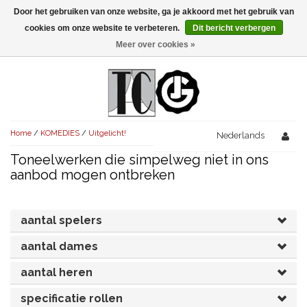
Door het gebruiken van onze website, ga je akkoord met het gebruik van
Menu
cookies om onze website te verbeteren.
Dit bericht verbergen
Meer over cookies »
NIEUW!
KOMEDIES
AVONDVULLEND (+75')
TRAGEDIES
Home
/
KOMEDIES
/
Uitgelicht!
AVONDVULLEND (+75')
Nederlands
KORT (-30')
THRILLERS
Toneelwerken die simpelweg niet in ons
AVONDVULLEND (+75')
KORT (-30')
SENIORENTONEEL
OVERIG (30'-75')
aanbod mogen ontbreken
AVONDVULLEND (+75')
KORT (-30')
SPEKTAKELSTUKKEN
OVERIG (30'-75')
UITGELICHT!
aantal spelers
JUBILEUMSTUK
KORT (-30')
OVERIG
OVERIG (30'-75')
UITGELICHT!
aantal dames
SINTERKLAASTONEEL
KOSTUUMSTUK
RECHTEN REGELEN
OVERIG (30'-75')
UITGELICHT!
aantal heren
KERSTTONEEL
specificatie rollen
MUSICAL
UITGELICHT!