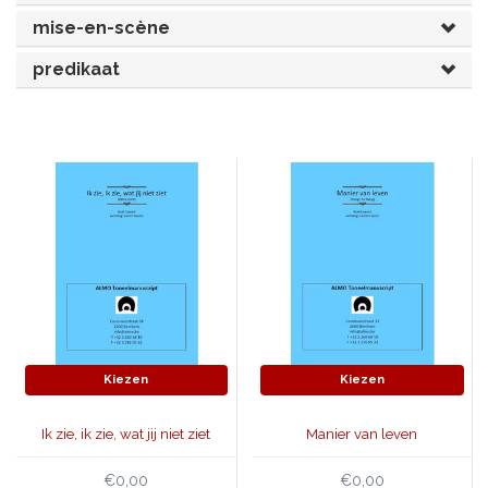
mise-en-scène
JONGERENTONEEL
VOLKSTONEEL
predikaat
JEUGDTONEEL
PAASTONEEL
HANDBOEKEN
THEATERBOEKEN
SKETCHES
Kiezen
Kiezen
Ik zie, ik zie, wat jij niet ziet
Manier van leven
€0,00
€0,00