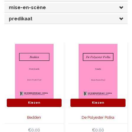
mise-en-scène
JONGERENTONEEL
VOLKSTONEEL
predikaat
JEUGDTONEEL
PAASTONEEL
HANDBOEKEN
THEATERBOEKEN
SKETCHES
Kiezen
Kiezen
Bedden
De Polyester Polka
€0,00
€0,00