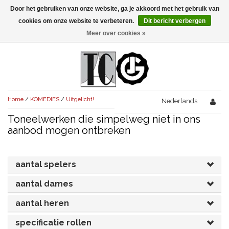
Door het gebruiken van onze website, ga je akkoord met het gebruik van
Menu
cookies om onze website te verbeteren.
Dit bericht verbergen
Meer over cookies »
NIEUW!
KOMEDIES
AVONDVULLEND (+75')
TRAGEDIES
Home
/
KOMEDIES
/
Uitgelicht!
AVONDVULLEND (+75')
Nederlands
KORT (-30')
THRILLERS
Toneelwerken die simpelweg niet in ons
AVONDVULLEND (+75')
KORT (-30')
SENIORENTONEEL
OVERIG (30'-75')
aanbod mogen ontbreken
AVONDVULLEND (+75')
KORT (-30')
SPEKTAKELSTUKKEN
OVERIG (30'-75')
UITGELICHT!
aantal spelers
JUBILEUMSTUK
KORT (-30')
OVERIG
OVERIG (30'-75')
UITGELICHT!
aantal dames
SINTERKLAASTONEEL
KOSTUUMSTUK
RECHTEN REGELEN
OVERIG (30'-75')
UITGELICHT!
aantal heren
KERSTTONEEL
specificatie rollen
MUSICAL
UITGELICHT!