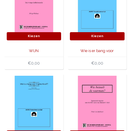
Kiezen
Kiezen
WIJN
Wie is er bang voor
Virginia Woolf?
€0,00
€0,00