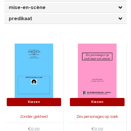
mise-en-scène
JONGERENTONEEL
VOLKSTONEEL
predikaat
JEUGDTONEEL
PAASTONEEL
HANDBOEKEN
THEATERBOEKEN
SKETCHES
Kiezen
Kiezen
Zonder gekheid
Zes personages op zoek
naar een auteur
€0,00
€0,00