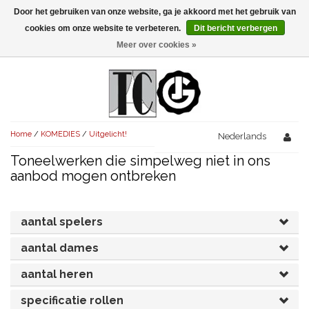
Door het gebruiken van onze website, ga je akkoord met het gebruik van
Menu
cookies om onze website te verbeteren.
Dit bericht verbergen
Meer over cookies »
NIEUW!
KOMEDIES
AVONDVULLEND (+75')
TRAGEDIES
Home
/
KOMEDIES
/
Uitgelicht!
AVONDVULLEND (+75')
Nederlands
KORT (-30')
THRILLERS
Toneelwerken die simpelweg niet in ons
AVONDVULLEND (+75')
KORT (-30')
SENIORENTONEEL
OVERIG (30'-75')
aanbod mogen ontbreken
AVONDVULLEND (+75')
KORT (-30')
SPEKTAKELSTUKKEN
OVERIG (30'-75')
UITGELICHT!
aantal spelers
JUBILEUMSTUK
KORT (-30')
OVERIG
OVERIG (30'-75')
UITGELICHT!
aantal dames
SINTERKLAASTONEEL
KOSTUUMSTUK
RECHTEN REGELEN
OVERIG (30'-75')
UITGELICHT!
aantal heren
KERSTTONEEL
specificatie rollen
MUSICAL
UITGELICHT!