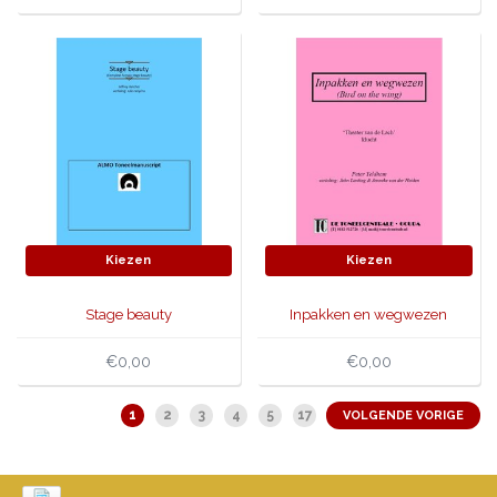
Kiezen
Kiezen
Stage beauty
Inpakken en wegwezen
€0,00
€0,00
1
2
3
4
5
17
VOLGENDE VORIGE