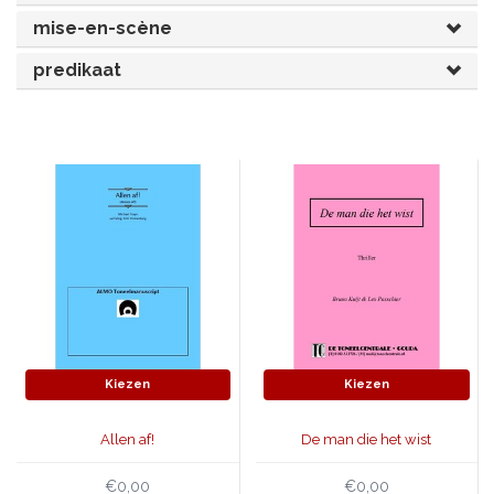
mise-en-scène
JONGERENTONEEL
VOLKSTONEEL
predikaat
JEUGDTONEEL
PAASTONEEL
HANDBOEKEN
THEATERBOEKEN
SKETCHES
Kiezen
Kiezen
Allen af!
De man die het wist
€0,00
€0,00