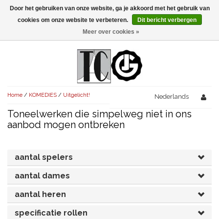
Door het gebruiken van onze website, ga je akkoord met het gebruik van
Menu
cookies om onze website te verbeteren.
Dit bericht verbergen
Meer over cookies »
NIEUW!
KOMEDIES
AVONDVULLEND (+75')
TRAGEDIES
Home
/
KOMEDIES
/
Uitgelicht!
AVONDVULLEND (+75')
Nederlands
KORT (-30')
THRILLERS
Toneelwerken die simpelweg niet in ons
AVONDVULLEND (+75')
KORT (-30')
SENIORENTONEEL
OVERIG (30'-75')
aanbod mogen ontbreken
AVONDVULLEND (+75')
KORT (-30')
SPEKTAKELSTUKKEN
OVERIG (30'-75')
UITGELICHT!
aantal spelers
JUBILEUMSTUK
KORT (-30')
OVERIG
OVERIG (30'-75')
UITGELICHT!
aantal dames
SINTERKLAASTONEEL
KOSTUUMSTUK
RECHTEN REGELEN
OVERIG (30'-75')
UITGELICHT!
aantal heren
KERSTTONEEL
specificatie rollen
MUSICAL
UITGELICHT!