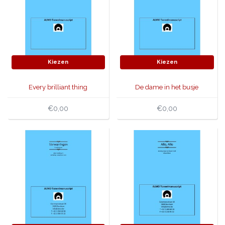
Kiezen
Kiezen
Every brilliant thing
De dame in het busje
€0,00
€0,00