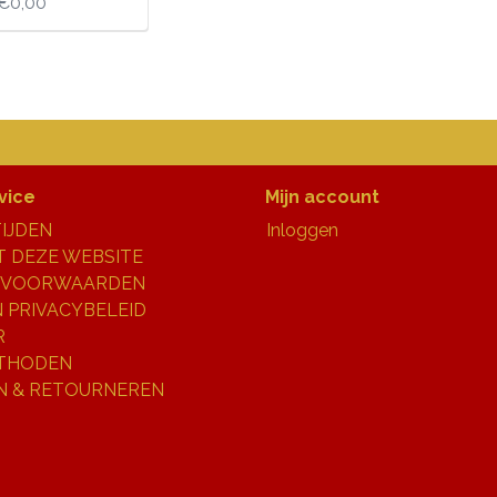
€0,00
vice
Mijn account
IJDEN
Inloggen
 DEZE WEBSITE
 VOORWAARDEN
N PRIVACYBELEID
R
THODEN
N & RETOURNEREN