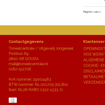
Pagina 1 van 1
Contactgegevens
Klantenser
Toneelcentrale / Uitgeverij Jongeneel
OPENINGST
Postbus 69
HOE WERKT
2800 AB GOUDA
ALGEMENE
mail@toneelcentrale.nl
COOKIE- E
0182-512726
DISCLAIME
BETAALME
KvK nummer: 29004983
VERZENDE
BTW nummer: NL.0017.05.301.B01
Iban: NL28 RABO 0322 4333 71