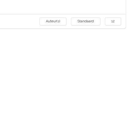
Auteur(s)
Standaard
12