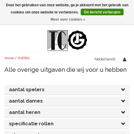
Door het gebruiken van onze website, ga je akkoord met het gebruik van
Menu
cookies om onze website te verbeteren.
Dit bericht verbergen
Meer over cookies »
NIEUW!
KOMEDIES
AVONDVULLEND (+75')
TRAGEDIES
Home
/
OVERIG
AVONDVULLEND (+75')
Nederlands
KORT (-30')
THRILLERS
Alle overige uitgaven die wij voor u hebben
AVONDVULLEND (+75')
KORT (-30')
SENIORENTONEEL
OVERIG (30'-75')
AVONDVULLEND (+75')
KORT (-30')
SPEKTAKELSTUKKEN
OVERIG (30'-75')
aantal spelers
UITGELICHT!
JUBILEUMSTUK
aantal dames
KORT (-30')
OVERIG
OVERIG (30'-75')
UITGELICHT!
aantal heren
SINTERKLAASTONEEL
KOSTUUMSTUK
RECHTEN REGELEN
OVERIG (30'-75')
UITGELICHT!
specificatie rollen
KERSTTONEEL
MUSICAL
UITGELICHT!