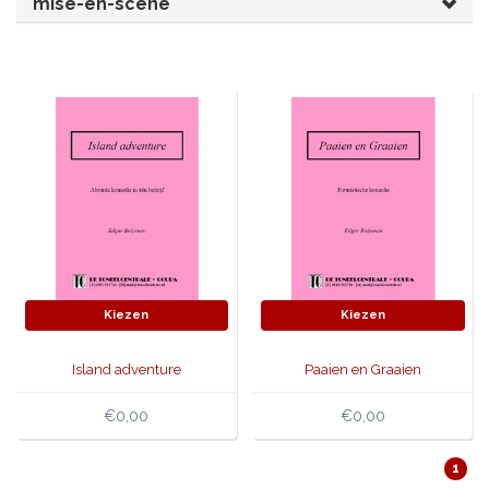
mise-en-scène
JONGERENTONEEL
VOLKSTONEEL
JEUGDTONEEL
PAASTONEEL
HANDBOEKEN
THEATERBOEKEN
SKETCHES
Kiezen
Kiezen
Island adventure
Paaien en Graaien
€0,00
€0,00
1