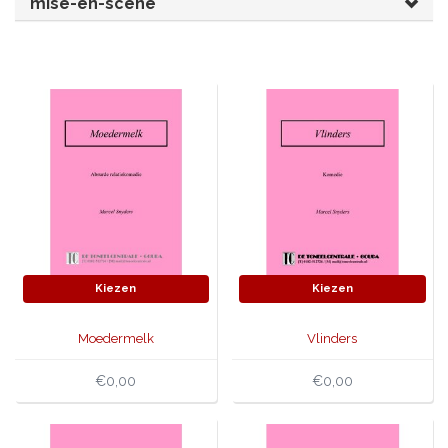
mise-en-scène
JONGERENTONEEL
VOLKSTONEEL
JEUGDTONEEL
PAASTONEEL
HANDBOEKEN
THEATERBOEKEN
SKETCHES
Kiezen
Kiezen
Moedermelk
Vlinders
€0,00
€0,00