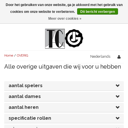
Door het gebruiken van onze website, ga je akkoord met het gebruik van
Menu
cookies om onze website te verbeteren.
Dit bericht verbergen
Meer over cookies »
NIEUW!
KOMEDIES
AVONDVULLEND (+75')
TRAGEDIES
Home
/
OVERIG
AVONDVULLEND (+75')
Nederlands
KORT (-30')
THRILLERS
Alle overige uitgaven die wij voor u hebben
AVONDVULLEND (+75')
KORT (-30')
SENIORENTONEEL
OVERIG (30'-75')
AVONDVULLEND (+75')
KORT (-30')
SPEKTAKELSTUKKEN
OVERIG (30'-75')
aantal spelers
UITGELICHT!
JUBILEUMSTUK
aantal dames
KORT (-30')
OVERIG
OVERIG (30'-75')
UITGELICHT!
aantal heren
SINTERKLAASTONEEL
KOSTUUMSTUK
RECHTEN REGELEN
OVERIG (30'-75')
UITGELICHT!
specificatie rollen
KERSTTONEEL
MUSICAL
UITGELICHT!