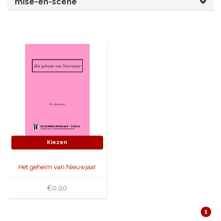
mise-en-scène
JONGERENTONEEL
VOLKSTONEEL
JEUGDTONEEL
PAASTONEEL
HANDBOEKEN
THEATERBOEKEN
SKETCHES
Kiezen
Het geheim van Nieuwjaar
€0,00
1