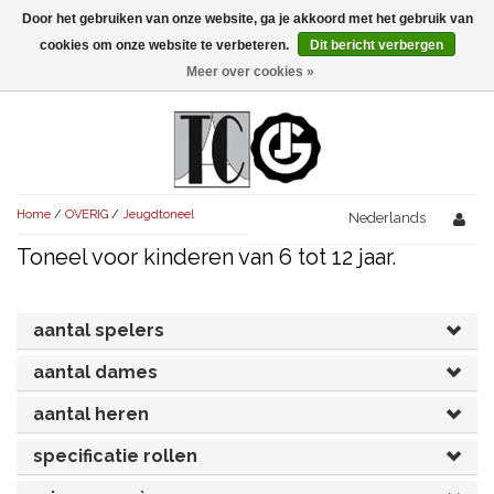
Door het gebruiken van onze website, ga je akkoord met het gebruik van
Menu
cookies om onze website te verbeteren.
Dit bericht verbergen
Meer over cookies »
NIEUW!
KOMEDIES
AVONDVULLEND (+75')
TRAGEDIES
Home
/
OVERIG
/
Jeugdtoneel
AVONDVULLEND (+75')
Nederlands
KORT (-30')
THRILLERS
Toneel voor kinderen van 6 tot 12 jaar.
AVONDVULLEND (+75')
KORT (-30')
SENIORENTONEEL
OVERIG (30'-75')
AVONDVULLEND (+75')
KORT (-30')
SPEKTAKELSTUKKEN
OVERIG (30'-75')
aantal spelers
UITGELICHT!
JUBILEUMSTUK
aantal dames
KORT (-30')
OVERIG
OVERIG (30'-75')
UITGELICHT!
aantal heren
SINTERKLAASTONEEL
KOSTUUMSTUK
RECHTEN REGELEN
OVERIG (30'-75')
UITGELICHT!
specificatie rollen
KERSTTONEEL
MUSICAL
UITGELICHT!