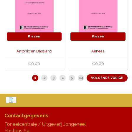
Kiezen
Kiezen
Antonio en Bassiano
Aeneas
€0,00
€0,00
1
2
3
4
5
14
VOLGENDE VORIGE
Contactgegevens
Toneelcentrale / Uitgeverij Jongeneel
Postbus 69