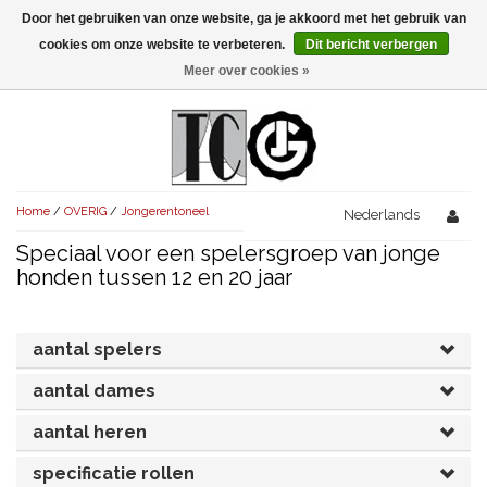
Door het gebruiken van onze website, ga je akkoord met het gebruik van
Menu
cookies om onze website te verbeteren.
Dit bericht verbergen
Meer over cookies »
NIEUW!
KOMEDIES
AVONDVULLEND (+75')
TRAGEDIES
Home
/
OVERIG
/
Jongerentoneel
AVONDVULLEND (+75')
Nederlands
KORT (-30')
THRILLERS
Speciaal voor een spelersgroep van jonge
AVONDVULLEND (+75')
KORT (-30')
SENIORENTONEEL
OVERIG (30'-75')
honden tussen 12 en 20 jaar
AVONDVULLEND (+75')
KORT (-30')
SPEKTAKELSTUKKEN
OVERIG (30'-75')
UITGELICHT!
aantal spelers
JUBILEUMSTUK
KORT (-30')
OVERIG
OVERIG (30'-75')
UITGELICHT!
aantal dames
SINTERKLAASTONEEL
KOSTUUMSTUK
RECHTEN REGELEN
OVERIG (30'-75')
UITGELICHT!
aantal heren
KERSTTONEEL
specificatie rollen
MUSICAL
UITGELICHT!