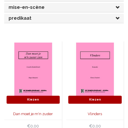
mise-en-scène
JONGERENTONEEL
VOLKSTONEEL
predikaat
JEUGDTONEEL
PAASTONEEL
HANDBOEKEN
THEATERBOEKEN
SKETCHES
Kiezen
Kiezen
Dan moet je m'n zuster
Vlinders
zien
€0,00
€0,00