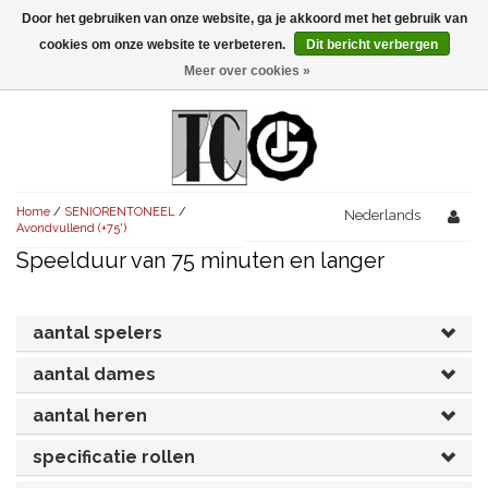
Door het gebruiken van onze website, ga je akkoord met het gebruik van
Menu
cookies om onze website te verbeteren.
Dit bericht verbergen
Meer over cookies »
NIEUW!
KOMEDIES
AVONDVULLEND (+75')
TRAGEDIES
Home
/
SENIORENTONEEL
/
AVONDVULLEND (+75')
Nederlands
KORT (-30')
THRILLERS
Avondvullend (+75')
Speelduur van 75 minuten en langer
AVONDVULLEND (+75')
KORT (-30')
SENIORENTONEEL
OVERIG (30'-75')
AVONDVULLEND (+75')
KORT (-30')
SPEKTAKELSTUKKEN
OVERIG (30'-75')
UITGELICHT!
aantal spelers
JUBILEUMSTUK
KORT (-30')
aantal dames
OVERIG
OVERIG (30'-75')
UITGELICHT!
aantal heren
SINTERKLAASTONEEL
KOSTUUMSTUK
RECHTEN REGELEN
OVERIG (30'-75')
UITGELICHT!
specificatie rollen
KERSTTONEEL
MUSICAL
UITGELICHT!