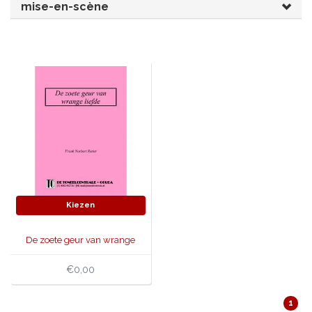
mise-en-scène
JONGERENTONEEL
VOLKSTONEEL
JEUGDTONEEL
PAASTONEEL
HANDBOEKEN
THEATERBOEKEN
SKETCHES
Kiezen
De zoete geur van wrange
liefde
€0,00
1