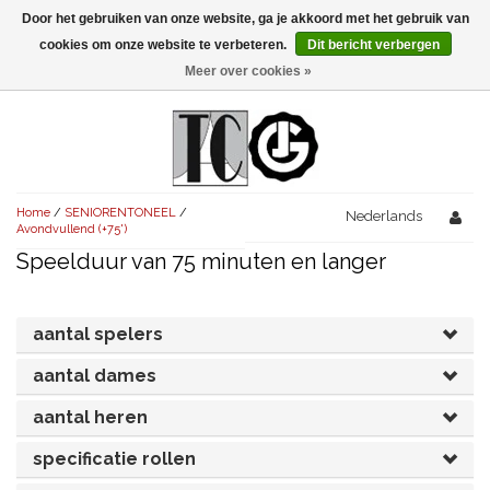
Door het gebruiken van onze website, ga je akkoord met het gebruik van
Menu
cookies om onze website te verbeteren.
Dit bericht verbergen
Meer over cookies »
NIEUW!
KOMEDIES
AVONDVULLEND (+75')
TRAGEDIES
Home
/
SENIORENTONEEL
/
AVONDVULLEND (+75')
Nederlands
KORT (-30')
THRILLERS
Avondvullend (+75')
Speelduur van 75 minuten en langer
AVONDVULLEND (+75')
KORT (-30')
SENIORENTONEEL
OVERIG (30'-75')
AVONDVULLEND (+75')
KORT (-30')
SPEKTAKELSTUKKEN
OVERIG (30'-75')
UITGELICHT!
aantal spelers
JUBILEUMSTUK
KORT (-30')
aantal dames
OVERIG
OVERIG (30'-75')
UITGELICHT!
aantal heren
SINTERKLAASTONEEL
KOSTUUMSTUK
RECHTEN REGELEN
OVERIG (30'-75')
UITGELICHT!
specificatie rollen
KERSTTONEEL
MUSICAL
UITGELICHT!