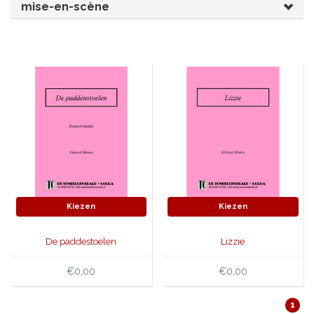
mise-en-scène
JONGERENTONEEL
VOLKSTONEEL
JEUGDTONEEL
PAASTONEEL
HANDBOEKEN
THEATERBOEKEN
SKETCHES
Kiezen
Kiezen
De paddestoelen
Lizzie
€0,00
€0,00
1