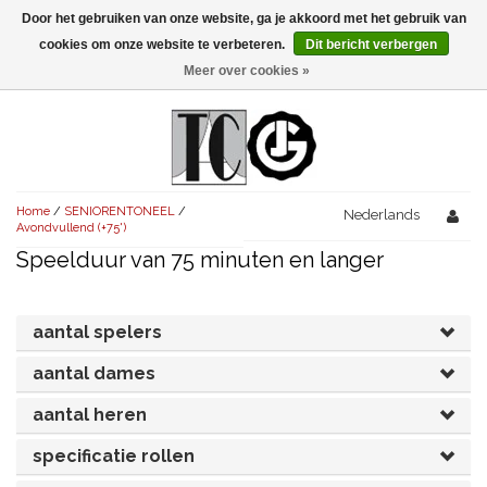
Door het gebruiken van onze website, ga je akkoord met het gebruik van
Menu
cookies om onze website te verbeteren.
Dit bericht verbergen
Meer over cookies »
NIEUW!
KOMEDIES
AVONDVULLEND (+75')
TRAGEDIES
Home
/
SENIORENTONEEL
/
AVONDVULLEND (+75')
Nederlands
KORT (-30')
THRILLERS
Avondvullend (+75')
Speelduur van 75 minuten en langer
AVONDVULLEND (+75')
KORT (-30')
SENIORENTONEEL
OVERIG (30'-75')
AVONDVULLEND (+75')
KORT (-30')
SPEKTAKELSTUKKEN
OVERIG (30'-75')
UITGELICHT!
aantal spelers
JUBILEUMSTUK
KORT (-30')
aantal dames
OVERIG
OVERIG (30'-75')
UITGELICHT!
aantal heren
SINTERKLAASTONEEL
KOSTUUMSTUK
RECHTEN REGELEN
OVERIG (30'-75')
UITGELICHT!
specificatie rollen
KERSTTONEEL
MUSICAL
UITGELICHT!