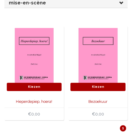
mise-en-scène
JONGERENTONEEL
VOLKSTONEEL
JEUGDTONEEL
PAASTONEEL
HANDBOEKEN
THEATERBOEKEN
SKETCHES
Kiezen
Kiezen
Hieperdepiep, hoera!
Bezoekuur
€0,00
€0,00
1