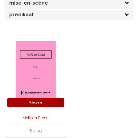
mise-en-scène
JONGERENTONEEL
VOLKSTONEEL
predikaat
JEUGDTONEEL
PAASTONEEL
HANDBOEKEN
THEATERBOEKEN
SKETCHES
Kiezen
Melk en Bloed
€0,00