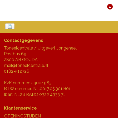
1
Contactgegevens
Toneelcentrale / Uitgeverij Jongeneel
Postbus 69
2800 AB GOUDA
mail@toneelcentrale.nl
0182-512726
KvK nummer: 29004983
BTW nummer: NL.0017.05.301.B01
Iban: NL28 RABO 0322 4333 71
Klantenservice
OPENINGSTIJDEN