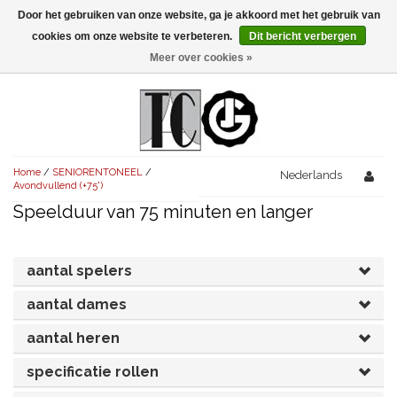
Door het gebruiken van onze website, ga je akkoord met het gebruik van
Menu
cookies om onze website te verbeteren.
Dit bericht verbergen
Meer over cookies »
NIEUW!
KOMEDIES
AVONDVULLEND (+75')
TRAGEDIES
Home
/
SENIORENTONEEL
/
AVONDVULLEND (+75')
Nederlands
KORT (-30')
THRILLERS
Avondvullend (+75')
Speelduur van 75 minuten en langer
AVONDVULLEND (+75')
KORT (-30')
SENIORENTONEEL
OVERIG (30'-75')
AVONDVULLEND (+75')
KORT (-30')
SPEKTAKELSTUKKEN
OVERIG (30'-75')
UITGELICHT!
aantal spelers
JUBILEUMSTUK
KORT (-30')
aantal dames
OVERIG
OVERIG (30'-75')
UITGELICHT!
aantal heren
SINTERKLAASTONEEL
KOSTUUMSTUK
RECHTEN REGELEN
OVERIG (30'-75')
UITGELICHT!
specificatie rollen
KERSTTONEEL
MUSICAL
UITGELICHT!