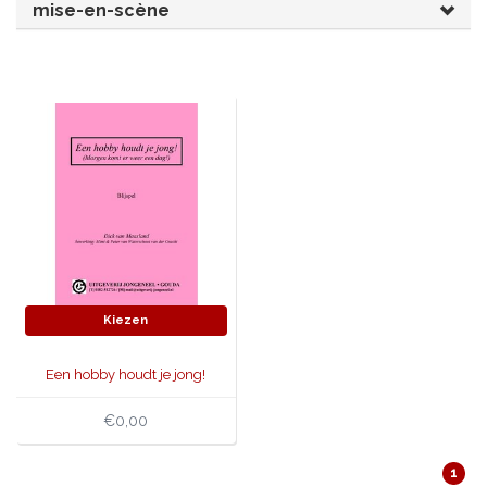
mise-en-scène
JONGERENTONEEL
VOLKSTONEEL
JEUGDTONEEL
PAASTONEEL
HANDBOEKEN
THEATERBOEKEN
SKETCHES
Kiezen
Een hobby houdt je jong!
€0,00
1