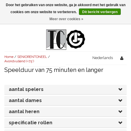
Door het gebruiken van onze website, ga je akkoord met het gebruik van
Menu
cookies om onze website te verbeteren.
Dit bericht verbergen
Meer over cookies »
NIEUW!
KOMEDIES
AVONDVULLEND (+75')
TRAGEDIES
Home
/
SENIORENTONEEL
/
AVONDVULLEND (+75')
Nederlands
KORT (-30')
THRILLERS
Avondvullend (+75')
Speelduur van 75 minuten en langer
AVONDVULLEND (+75')
KORT (-30')
SENIORENTONEEL
OVERIG (30'-75')
AVONDVULLEND (+75')
KORT (-30')
SPEKTAKELSTUKKEN
OVERIG (30'-75')
UITGELICHT!
aantal spelers
JUBILEUMSTUK
KORT (-30')
aantal dames
OVERIG
OVERIG (30'-75')
UITGELICHT!
aantal heren
SINTERKLAASTONEEL
KOSTUUMSTUK
RECHTEN REGELEN
OVERIG (30'-75')
UITGELICHT!
specificatie rollen
KERSTTONEEL
MUSICAL
UITGELICHT!