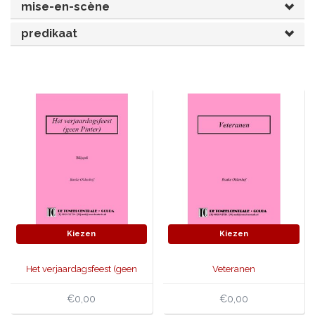
mise-en-scène
JONGERENTONEEL
VOLKSTONEEL
predikaat
JEUGDTONEEL
PAASTONEEL
HANDBOEKEN
THEATERBOEKEN
SKETCHES
Kiezen
Kiezen
Het verjaardagsfeest (geen
Veteranen
Pinter)
€0,00
€0,00