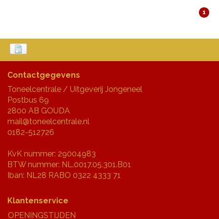
1
Contactgegevens
Toneelcentrale / Uitgeverij Jongeneel
Postbus 69
2800 AB GOUDA
mail@toneelcentrale.nl
0182-512726
KvK nummer: 29004983
BTW nummer: NL.0017.05.301.B01
Iban: NL28 RABO 0322 4333 71
Klantenservice
OPENINGSTIJDEN