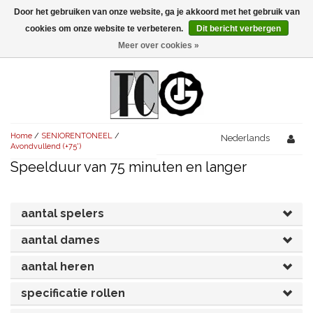
Door het gebruiken van onze website, ga je akkoord met het gebruik van
Menu
cookies om onze website te verbeteren.
Dit bericht verbergen
Meer over cookies »
NIEUW!
KOMEDIES
AVONDVULLEND (+75')
TRAGEDIES
Home
/
SENIORENTONEEL
/
AVONDVULLEND (+75')
Nederlands
KORT (-30')
THRILLERS
Avondvullend (+75')
Speelduur van 75 minuten en langer
AVONDVULLEND (+75')
KORT (-30')
SENIORENTONEEL
OVERIG (30'-75')
AVONDVULLEND (+75')
KORT (-30')
SPEKTAKELSTUKKEN
OVERIG (30'-75')
UITGELICHT!
aantal spelers
JUBILEUMSTUK
KORT (-30')
aantal dames
OVERIG
OVERIG (30'-75')
UITGELICHT!
aantal heren
SINTERKLAASTONEEL
KOSTUUMSTUK
RECHTEN REGELEN
OVERIG (30'-75')
UITGELICHT!
specificatie rollen
KERSTTONEEL
MUSICAL
UITGELICHT!