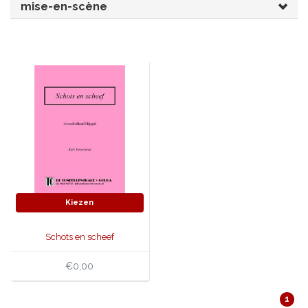
mise-en-scène
JONGERENTONEEL
VOLKSTONEEL
JEUGDTONEEL
PAASTONEEL
HANDBOEKEN
THEATERBOEKEN
SKETCHES
Kiezen
Schots en scheef
€0,00
1