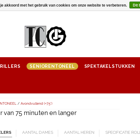
 je akkoord met het gebruik van cookies om onze website te verbeteren.
Dit 
RILLERS
SENIORENTONEEL
SPEKTAKELSTUKKEN
ENTONEEL
/
Avondvullend (+75')
 van 75 minuten en langer
ELERS
AANTAL DAMES
AANTAL HEREN
SPECIFICATIE RO