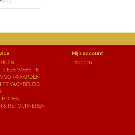
€0,00
vice
Mijn account
IJDEN
Inloggen
 DEZE WEBSITE
 VOORWAARDEN
N PRIVACYBELEID
R
THODEN
N & RETOURNEREN