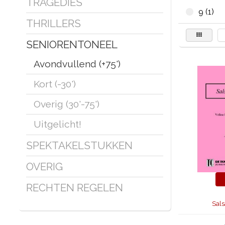
TRAGEDIES
9 (1)
THRILLERS
SENIORENTONEEL
Avondvullend (+75')
Kort (-30')
Overig (30'-75')
Uitgelicht!
SPEKTAKELSTUKKEN
OVERIG
RECHTEN REGELEN
Sal