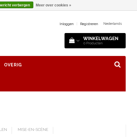
bericht verbergen
Meer over cookies »
Nederlands
Inloggen
|
Registreren
WINKELWAGEN
0
Producten
OVERIG
LLEN
MISE-EN-SCÈNE