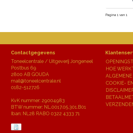
Pagina 1 van 1
Contactgegevens
Klantenser
Toneelcentrale / Uitgeverij Jongeneel
OPENINGST
Postbus 69
HOE WERKT
2800 AB GOUDA
ALGEMENE
mail@toneelcentrale.nl
COOKIE- E
0182-512726
DISCLAIME
BETAALME
KvK nummer: 29004983
VERZENDE
BTW nummer: NL.0017.05.301.B01
Iban: NL28 RABO 0322 4333 71