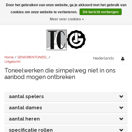
Door het gebruiken van onze website, ga je akkoord met het gebruik van
Menu
cookies om onze website te verbeteren.
Dit bericht verbergen
Meer over cookies »
NIEUW!
KOMEDIES
AVONDVULLEND (+75')
TRAGEDIES
Home
/
SENIORENTONEEL
/
AVONDVULLEND (+75')
Nederlands
KORT (-30')
THRILLERS
Uitgelicht!
Toneelwerken die simpelweg niet in ons
AVONDVULLEND (+75')
KORT (-30')
SENIORENTONEEL
OVERIG (30'-75')
aanbod mogen ontbreken
AVONDVULLEND (+75')
KORT (-30')
SPEKTAKELSTUKKEN
OVERIG (30'-75')
UITGELICHT!
aantal spelers
JUBILEUMSTUK
KORT (-30')
OVERIG
OVERIG (30'-75')
UITGELICHT!
aantal dames
SINTERKLAASTONEEL
KOSTUUMSTUK
RECHTEN REGELEN
OVERIG (30'-75')
UITGELICHT!
aantal heren
KERSTTONEEL
MUSICAL
UITGELICHT!
specificatie rollen