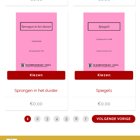
Kiezen
Kiezen
Sprongen in het duister
Spiegels
€0,00
€0,00
1
2
3
4
5
6
7
VOLGENDE VORIGE