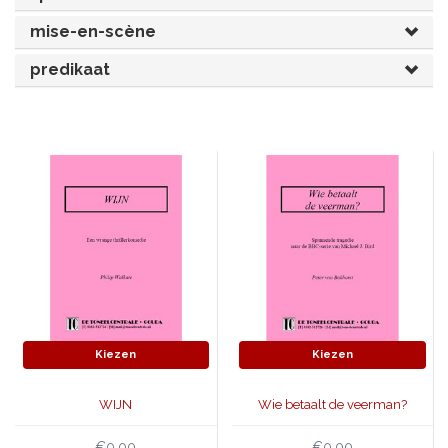
mise-en-scène
JONGERENTONEEL
VOLKSTONEEL
predikaat
JEUGDTONEEL
PAASTONEEL
HANDBOEKEN
THEATERBOEKEN
SKETCHES
Kiezen
Kiezen
WIJN
Wie betaalt de veerman?
€0,00
€0,00