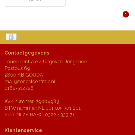
1
Contactgegevens
Toneelcentrale / Uitgeverij Jongeneel
Postbus 69
2800 AB GOUDA
mail@toneelcentrale.nl
0182-512726
KvK nummer: 29004983
BTW nummer: NL.0017.05.301.B01
Iban: NL28 RABO 0322 4333 71
Klantenservice