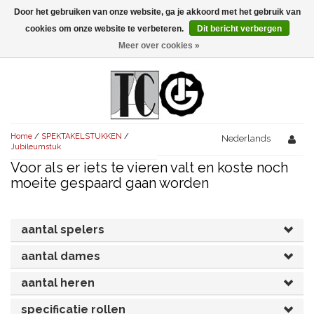
Door het gebruiken van onze website, ga je akkoord met het gebruik van
Menu
cookies om onze website te verbeteren.
Dit bericht verbergen
Meer over cookies »
NIEUW!
KOMEDIES
AVONDVULLEND (+75')
TRAGEDIES
Home
/
SPEKTAKELSTUKKEN
/
AVONDVULLEND (+75')
Nederlands
KORT (-30')
THRILLERS
Jubileumstuk
Voor als er iets te vieren valt en koste noch
AVONDVULLEND (+75')
KORT (-30')
SENIORENTONEEL
OVERIG (30'-75')
moeite gespaard gaan worden
AVONDVULLEND (+75')
KORT (-30')
SPEKTAKELSTUKKEN
OVERIG (30'-75')
UITGELICHT!
aantal spelers
JUBILEUMSTUK
KORT (-30')
OVERIG
OVERIG (30'-75')
UITGELICHT!
aantal dames
SINTERKLAASTONEEL
KOSTUUMSTUK
RECHTEN REGELEN
OVERIG (30'-75')
UITGELICHT!
aantal heren
KERSTTONEEL
MUSICAL
UITGELICHT!
specificatie rollen