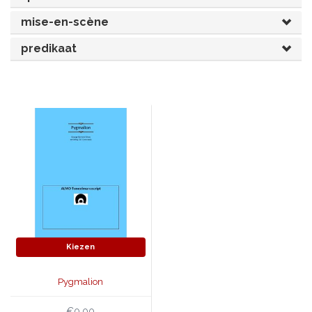
mise-en-scène
JONGERENTONEEL
VOLKSTONEEL
predikaat
JEUGDTONEEL
PAASTONEEL
HANDBOEKEN
THEATERBOEKEN
SKETCHES
Kiezen
Pygmalion
€0,00