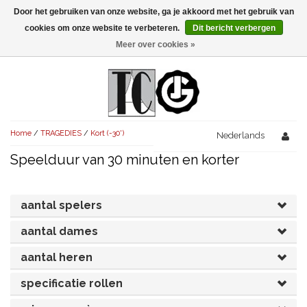
Door het gebruiken van onze website, ga je akkoord met het gebruik van
Menu
cookies om onze website te verbeteren.
Dit bericht verbergen
Meer over cookies »
NIEUW!
KOMEDIES
AVONDVULLEND (+75')
TRAGEDIES
Home
/
TRAGEDIES
/
Kort (-30')
AVONDVULLEND (+75')
Nederlands
KORT (-30')
THRILLERS
Speelduur van 30 minuten en korter
AVONDVULLEND (+75')
KORT (-30')
SENIORENTONEEL
OVERIG (30'-75')
AVONDVULLEND (+75')
KORT (-30')
SPEKTAKELSTUKKEN
OVERIG (30'-75')
aantal spelers
UITGELICHT!
JUBILEUMSTUK
aantal dames
KORT (-30')
OVERIG
OVERIG (30'-75')
UITGELICHT!
aantal heren
SINTERKLAASTONEEL
KOSTUUMSTUK
RECHTEN REGELEN
OVERIG (30'-75')
UITGELICHT!
specificatie rollen
KERSTTONEEL
MUSICAL
UITGELICHT!