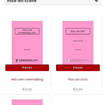
mise-en-scène
JONGERENTONEEL
VOLKSTONEEL
JEUGDTONEEL
PAASTONEEL
HANDBOEKEN
THEATERBOEKEN
SKETCHES
Kiezen
Kiezen
Het is een vreemdeling
Klas van 2001
zeker
€0,00
€0,00