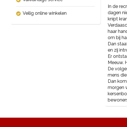
In de rec
dagen nie
Veilig online winkelen
knipt kra
Verdaasdo
haar hand
om bij h
Dan staat
en zij in
Er ontsta
Meeuw. H
De volge
mens die 
Dan komt 
morgen w
kersenbo
bewoners 