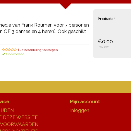
Product:
*
edie van Frank Roumen voor 7 personen
n OF 3 dames en 4 heren). Ook geschikt
€0,00
Incl. btw
| Je beoordeling toevoegen
Op voorraad
vice
Mijn account
IJDEN
Inloggen
 DEZE WEBSITE
 VOORWAARDEN