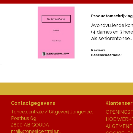
Productomschrijving
Avondvullende kom
(4 dames en 3 here
als seniorentoneel.
Reviews:
Beschikbaarheid:
Contactgegevens
Klantenser
Toneelcentrale / Uitgeverij Jongeneel
OPENINGST
Postbus 69
HOE WERKT
2800 AB GOUDA
ALGEMENE
mail@toneelcentrale.nl