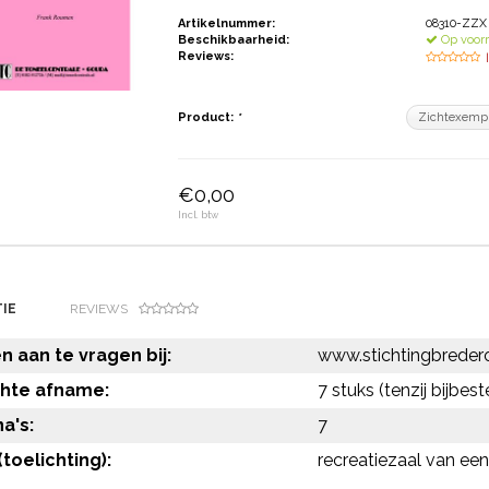
Artikelnummer:
08310-ZZX
Beschikbaarheid:
Op voor
Reviews:
Product:
*
€0,00
Incl. btw
IE
REVIEWS
 aan te vragen bij:
www.stichtingbredero
chte afname:
7 stuks (tenzij bijbest
a's:
7
toelichting):
recreatiezaal van een