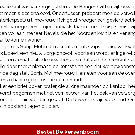
reatiezaal van verzorgingstehuis De Bongerd zitten vijf bewon
t meer is gesignaleerd. Ondertussen probeert men de vervelin
ntenknipsels uit, mevrouw Reingold, vroeger een gevierd act
nk, vroeger een projectontwikkelaar in zomerhuisjes, mist zi
en vol aan meneer Nevels die het Noorden kwijt is en verlan
aar te komen wonen.
 opeens Sonja Mol in de recreatieruimte. Zij is de nieuwe kw
troduceert een nieuw zorgconcept: voortaan wordt er ingezet
at consternatie als de bewoners zien dat aan de overkant van
ierdoor merkt niemand de komst van een nieuwe bewoonst
nde dag stelt Sonja Mol mevrouw Hemelen voor aan de overi
er zo haar eigen filosofie op na houdt.
er een brief boven water, die al drie maanden op kantoor heef
ordt begonnen met het vernieuwen van het dak van verzorgi
om in de tuin worden gekapt. De bewoners zijn woedend. 
in opstand tegen dit plan.
Bestel
De kersenboom