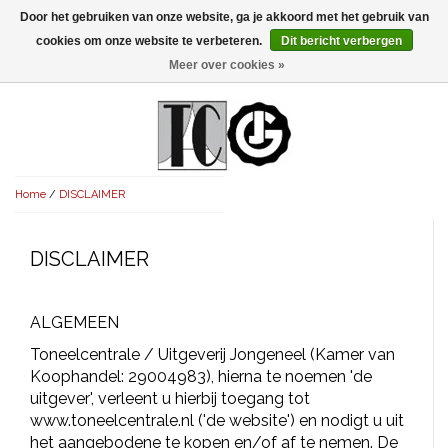
Door het gebruiken van onze website, ga je akkoord met het gebruik van
Menu
cookies om onze website te verbeteren.
Dit bericht verbergen
Meer over cookies »
NIEUW!
KOMEDIES
AVONDVULLEND (+75')
TRAGEDIES
Home
/
DISCLAIMER
AVONDVULLEND (+75')
KORT (-30')
THRILLERS
AVONDVULLEND (+75')
KORT (-30')
SENIORENTONEEL
OVERIG (30'-75')
DISCLAIMER
AVONDVULLEND (+75')
KORT (-30')
SPEKTAKELSTUKKEN
OVERIG (30'-75')
UITGELICHT!
ALGEMEEN
JUBILEUMSTUK
KORT (-30')
OVERIG
OVERIG (30'-75')
UITGELICHT!
Toneelcentrale / Uitgeverij Jongeneel (Kamer van
Koophandel: 29004983), hierna te noemen 'de
SINTERKLAASTONEEL
KOSTUUMSTUK
RECHTEN REGELEN
OVERIG (30'-75')
UITGELICHT!
uitgever', verleent u hierbij toegang tot
www.toneelcentrale.nl ('de website') en nodigt u uit
KERSTTONEEL
MUSICAL
UITGELICHT!
het aangebodene te kopen en/of af te nemen. De