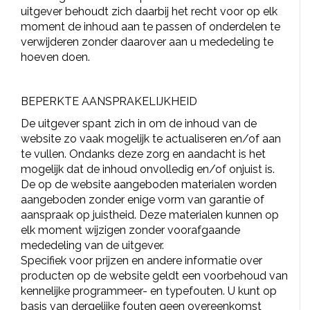
uitgever behoudt zich daarbij het recht voor op elk
JONGERENTONEEL
VOLKSTONEEL
moment de inhoud aan te passen of onderdelen te
verwijderen zonder daarover aan u mededeling te
hoeven doen.
JEUGDTONEEL
PAASTONEEL
BEPERKTE AANSPRAKELIJKHEID
De uitgever spant zich in om de inhoud van de
HANDBOEKEN
website zo vaak mogelijk te actualiseren en/of aan
te vullen. Ondanks deze zorg en aandacht is het
THEATERBOEKEN
mogelijk dat de inhoud onvolledig en/of onjuist is.
De op de website aangeboden materialen worden
SKETCHES
aangeboden zonder enige vorm van garantie of
aanspraak op juistheid. Deze materialen kunnen op
elk moment wijzigen zonder voorafgaande
mededeling van de uitgever.
Specifiek voor prijzen en andere informatie over
producten op de website geldt een voorbehoud van
kennelijke programmeer- en typefouten. U kunt op
basis van dergelijke fouten geen overeenkomst