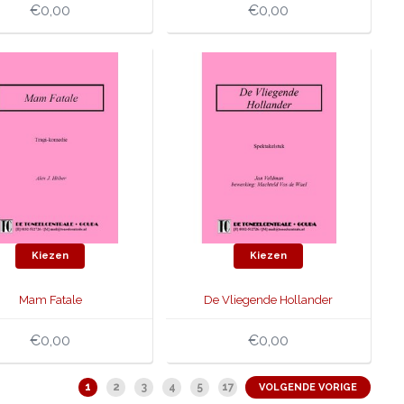
€0,00
€0,00
Kiezen
Kiezen
Mam Fatale
De Vliegende Hollander
€0,00
€0,00
1
2
3
4
5
17
VOLGENDE VORIGE