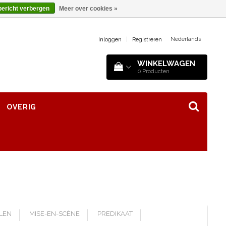
bericht verbergen
Meer over cookies »
Nederlands
Inloggen
|
Registreren
WINKELWAGEN
0
Producten
OVERIG
LLEN
MISE-EN-SCÈNE
PREDIKAAT