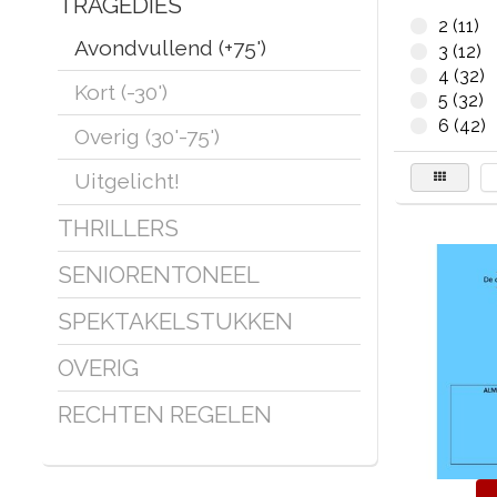
TRAGEDIES
2 (11)
Avondvullend (+75')
3 (12)
4 (32)
Kort (-30')
5 (32)
6 (42)
Overig (30'-75')
Uitgelicht!
THRILLERS
SENIORENTONEEL
SPEKTAKELSTUKKEN
OVERIG
RECHTEN REGELEN