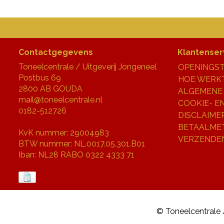
Contactgegevens
Klantenser
Toneelcentrale / Uitgeverij Jongeneel
OPENINGST
Postbus 69
HOE WERKT
2800 AB GOUDA
ALGEMENE
mail@toneelcentrale.nl
COOKIE- E
0182-512726
DISCLAIME
BETAALME
KvK nummer: 29004983
VERZENDE
BTW nummer: NL.0017.05.301.B01
Iban: NL28 RABO 0322 4333 71
© Toneelcentrale 