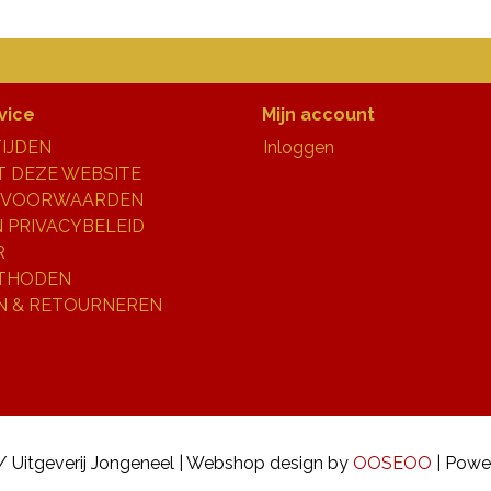
vice
Mijn account
IJDEN
Inloggen
 DEZE WEBSITE
 VOORWAARDEN
N PRIVACYBELEID
R
THODEN
N & RETOURNEREN
/ Uitgeverij Jongeneel | Webshop design by
OOSEOO
| Powe