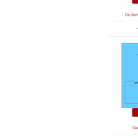
De dam
St