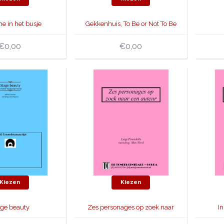
e in het busje
Gekkenhuis, To Be or Not To Be
€0,00
€0,00
Kiezen
Kiezen
age beauty
Zes personages op zoek naar
I
een auteur