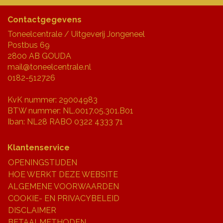
JONGERENTONEEL
VOLKSTONEEL
Contactgegevens
Toneelcentrale / Uitgeverij Jongeneel
JEUGDTONEEL
Postbus 69
2800 AB GOUDA
mail@toneelcentrale.nl
PAASTONEEL
0182-512726
HANDBOEKEN
KvK nummer: 29004983
BTW nummer: NL.0017.05.301.B01
THEATERBOEKEN
Iban: NL28 RABO 0322 4333 71
SKETCHES
Klantenservice
OPENINGSTIJDEN
HOE WERKT DEZE WEBSITE
ALGEMENE VOORWAARDEN
COOKIE- EN PRIVACYBELEID
DISCLAIMER
BETAALMETHODEN