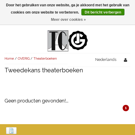
Door het gebruiken van onze website, ga je akkoord met het gebruik van
Menu
cookies om onze website te verbeteren.
Dit bericht verbergen
Meer over cookies »
NIEUW!
KOMEDIES
AVONDVULLEND (+75')
TRAGEDIES
Home
/
OVERIG
/
Theaterboeken
AVONDVULLEND (+75')
Nederlands
KORT (-30')
THRILLERS
Tweedekans theaterboeken
AVONDVULLEND (+75')
KORT (-30')
SENIORENTONEEL
OVERIG (30'-75')
AVONDVULLEND (+75')
KORT (-30')
SPEKTAKELSTUKKEN
OVERIG (30'-75')
UITGELICHT!
Geen producten gevonden!...
JUBILEUMSTUK
KORT (-30')
OVERIG
OVERIG (30'-75')
UITGELICHT!
1
SINTERKLAASTONEEL
KOSTUUMSTUK
RECHTEN REGELEN
OVERIG (30'-75')
UITGELICHT!
KERSTTONEEL
MUSICAL
UITGELICHT!